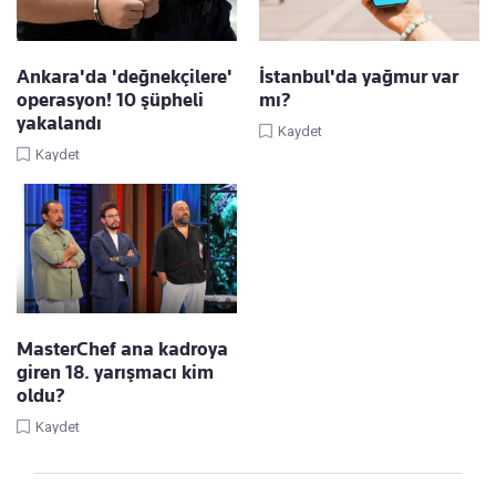
Ankara'da 'değnekçilere'
İstanbul'da yağmur var
operasyon! 10 şüpheli
mı?
yakalandı
Kaydet
Kaydet
MasterChef ana kadroya
giren 18. yarışmacı kim
oldu?
Kaydet