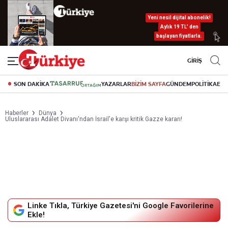
Yeni nesil dijital abonelik!
Aylık 19 TL’ den
başlayan fiyatlarla.
GİRİŞ
SON DAKİKA
YAZARLAR
BİZİM SAYFA
GÜNDEM
POLİTİKA
EK
Haberler
Dünya
Uluslararası Adalet Divanı'ndan İsrail'e karşı kritik Gazze kararı!
Linke Tıkla, Türkiye Gazetesi'ni Google Favorilerine
Ekle!