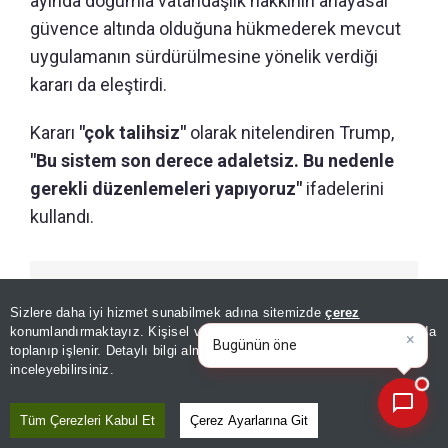
ayında doğumla vatandaşlık hakkının anayasal
güvence altında olduğuna hükmederek mevcut
uygulamanın sürdürülmesine yönelik verdiği
kararı da eleştirdi.
Kararı
"çok talihsiz"
olarak nitelendiren Trump,
"Bu sistem son derece adaletsiz. Bu nedenle
gerekli düzenlemeleri yapıyoruz"
ifadelerini
kullandı.
ÖNERİLEN HABERLER
Sizlere daha iyi hizmet sunabilmek adına sitemizde
çerez
×
Bugünün öne çıkan manşetleri
DÜNYA
konumlandırmaktayız. Kişisel verileriniz, KVKK ve GDPR kapsamında
ve gelişmeleri
|
Trump'tan İran açıklaması:
toplanıp işlenir. Detaylı bilgi almak için
Aydınlatma Metnimizi
📰
Son 30 güne ait haberleri, spor gelişmelerini veya yazar yazılarını sorgulayabilirsiniz.
inceleyebilirsiniz.
Savaş yakında bitebilir
Tüm Çerezleri Kabul Et
Çerez Ayarlarına Git