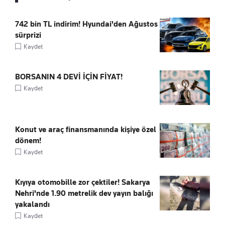
742 bin TL indirim! Hyundai'den Ağustos
sürprizi
Kaydet
BORSANIN 4 DEVİ İÇİN FİYAT!
Kaydet
Konut ve araç finansmanında kişiye özel
dönem!
Kaydet
Kıyıya otomobille zor çektiler! Sakarya
Nehri'nde 1.90 metrelik dev yayın balığı
yakalandı
Kaydet