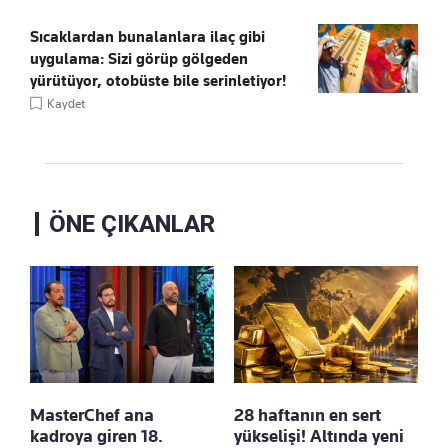
Sıcaklardan bunalanlara ilaç gibi
uygulama: Sizi görüp gölgeden
yürütüyor, otobüste bile serinletiyor!
Kaydet
ÖNE ÇIKANLAR
MasterChef ana
28 haftanın en sert
kadroya giren 18.
yükselişi! Altında yeni