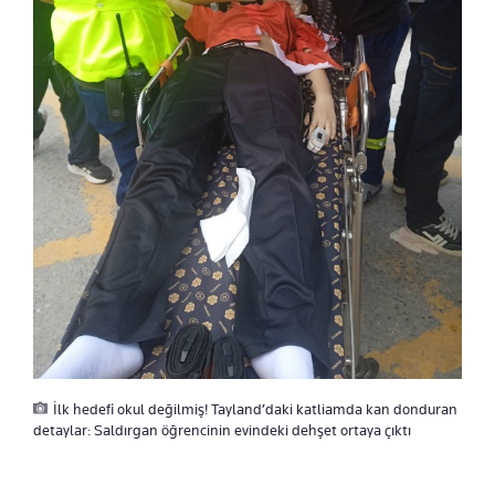
İlk hedefi okul değilmiş! Tayland’daki katliamda kan donduran
detaylar: Saldırgan öğrencinin evindeki dehşet ortaya çıktı