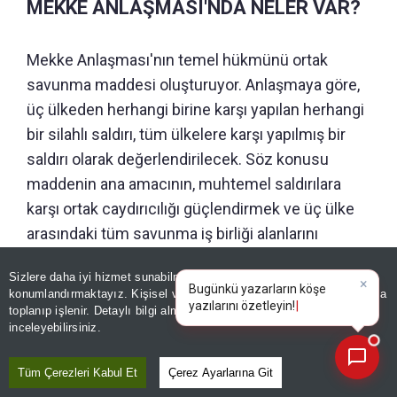
MEKKE ANLAŞMASI'NDA NELER VAR?
Mekke Anlaşması'nın temel hükmünü ortak
savunma maddesi oluşturuyor. Anlaşmaya göre,
üç ülkeden herhangi birine karşı yapılan herhangi
bir silahlı saldırı, tüm ülkelere karşı yapılmış bir
saldırı olarak değerlendirilecek. Söz konusu
maddenin ana amacının, muhtemel saldırılara
karşı ortak caydırıcılığı güçlendirmek ve üç ülke
arasındaki tüm savunma iş birliği alanlarını
geliştirmek olduğu ifade edildi.
Sizlere daha iyi hizmet sunabilmek adına sitemizde
çerez
×
Bugünkü yazarların köşe
konumlandırmaktayız. Kişisel verileriniz, KVKK ve GDPR kapsamında
Anlaşma, NATO’nun kolektif savunmayı içeren 5.
yazılarını öze
toplanıp işlenir. Detaylı bilgi almak için
Aydınlatma Metnimizi
📰
Son 30 güne ait haberleri, spor gelişmelerini veya yazar yazılarını sorgulayabilirsiniz.
Maddesi ile büyük benzerlik taşıyor. İttifak
inceleyebilirsiniz.
kapsamında askeri eğitim, istihbarat paylaşımı,
Tüm Çerezleri Kabul Et
Çerez Ayarlarına Git
teknoloji transferi ve savunma sanayii alanındaki