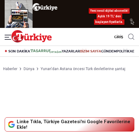
Yeni nesil dijital abonelik!
Aylık 19 TL’ den
başlayan fiyatlarla.
GİRİŞ
SON DAKİKA
YAZARLAR
BİZİM SAYFA
GÜNDEM
POLİTİKA
EK
Haberler
Dünya
Yunan'dan Astana öncesi Türk devletlerine şantaj
Linke Tıkla, Türkiye Gazetesi'ni Google Favorilerine
Ekle!