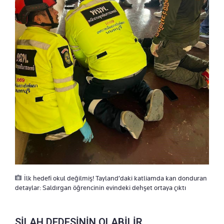
İlk hedefi okul değilmiş! Tayland’daki katliamda kan donduran
detaylar: Saldırgan öğrencinin evindeki dehşet ortaya çıktı
SİLAH DEDESİNİN OLABİLİR