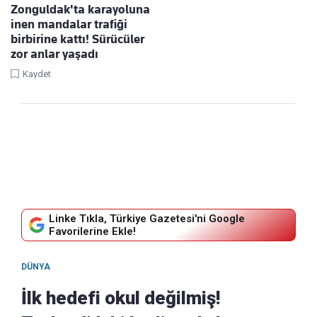
Zonguldak'ta karayoluna
inen mandalar trafiği
birbirine kattı! Sürücüler
zor anlar yaşadı
Kaydet
Linke Tıkla, Türkiye Gazetesi'ni Google
Favorilerine Ekle!
DÜNYA
İlk hedefi okul değilmiş!