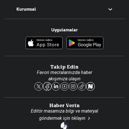
Magazin
Kurumsal
Teknoloji
Resmî Ilanlar
Hakkımızda
Uygulamalar
Haberler
İletişim
Foto Haber
Künye
Video Galeri
Gazete Aboneliği
Danışma Telefonları
Takip Edin
Favori mecralarınızda haber
Yasal
akışımıza ulaşın
Reklam Ver
Haber Verin
Editör masamıza bilgi ve materyal
göndermek için
tıklayın