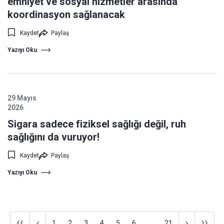
emniyet ve sosyal hizmetler arasında
koordinasyon sağlanacak
Kaydet
Paylaş
Yazıyı Oku
29 Mayıs
2026
Sigara sadece fiziksel sağlığı değil, ruh
sağlığını da vuruyor!
Kaydet
Paylaş
Yazıyı Oku
‹‹
››
‹
›
1
2
3
4
5
6
...
21