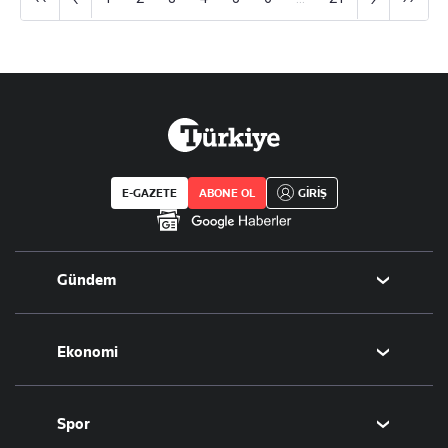
E-GAZETE
ABONE OL
GİRİŞ
Gündem
Politika
Ekonomi
Eğitim
Borsa
Spor
Altın