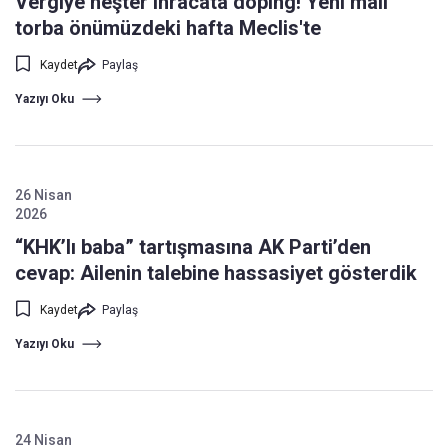
Vergiye neşter ihracata doping! Yeni mali
torba önümüzdeki hafta Meclis'te
Kaydet
Paylaş
Yazıyı Oku
26 Nisan
2026
“KHK’lı baba” tartışmasına AK Parti’den
cevap: Ailenin talebine hassasiyet gösterdik
Kaydet
Paylaş
Yazıyı Oku
24 Nisan