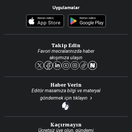
Uygulamalar
Haberler
İletişim
Foto Haber
Künye
Video Galeri
Gazete Aboneliği
Danışma Telefonları
Takip Edin
Favori mecralarınızda haber
Yasal
akışımıza ulaşın
Reklam Ver
Haber Verin
Editör masamıza bilgi ve materyal
göndermek için
tıklayın
Kaçırmayın
Ücretsiz üye olun, gündemi