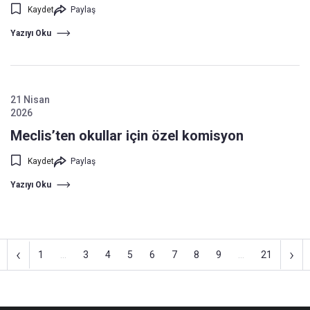
Kaydet
Paylaş
Yazıyı Oku
21 Nisan
2026
Meclis’ten okullar için özel komisyon
Kaydet
Paylaş
Yazıyı Oku
‹
›
1
...
3
4
5
6
7
8
9
...
21