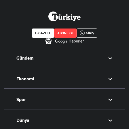
E-GAZETE
ABONE OL
GİRİŞ
Gündem
Politika
Ekonomi
Eğitim
Borsa
Spor
Altın
Döviz
Futbol
Dünya
Hisse Senedi
Puan Durumu