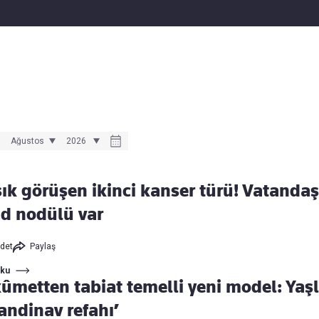
Haber Verin
Editör masamıza bilgi ve materyal
göndermek için
tıklayın
sık görüşen ikinci kanser türü! Vatanda
id nodülü var
det
Paylaş
Oku
ûmetten tabiat temelli yeni model: Yaşlı
andinav refahı’