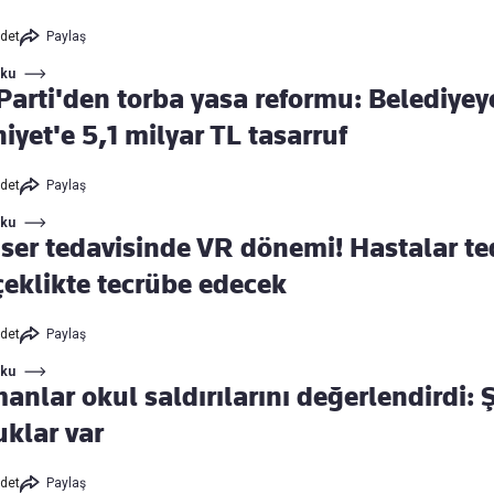
det
Paylaş
Oku
arti'den torba yasa reformu: Belediyeye 
yet'e 5,1 milyar TL tasarruf
det
Paylaş
Oku
ser tedavisinde VR dönemi! Hastalar ted
çeklikte tecrübe edecek
det
Paylaş
Oku
anlar okul saldırılarını değerlendirdi:
uklar var
det
Paylaş