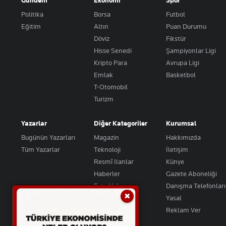
Gündem
Ekonomi
Spor
Politika
Borsa
Futbol
Eğitim
Altın
Puan Durumu
Döviz
Fikstür
Hisse Senedi
Şampiyonlar Ligi
Kripto Para
Avrupa Ligi
Emlak
Basketbol
T-Otomobil
Turizm
Yazarlar
Diğer Kategoriler
Kurumsal
Bugünün Yazarları
Magazin
Hakkımızda
Tüm Yazarlar
Teknoloji
İletişim
Resmî Ilanlar
Künye
Haberler
Gazete Aboneliği
Foto Haber
Danışma Telefonları
✖
Video Galeri
Yasal
Reklam Ver