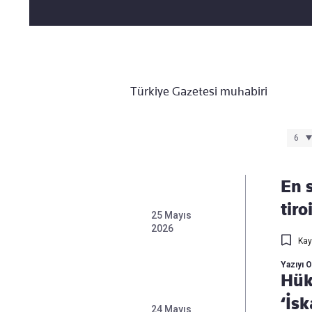
Takip Edin
Favori mecralarınızda haber
akışımıza ulaşın
Türkiye Gazetesi muhabiri
En 
tiro
25 Mayıs
2026
Kay
Yazıyı 
Hük
‘İsk
24 Mayıs