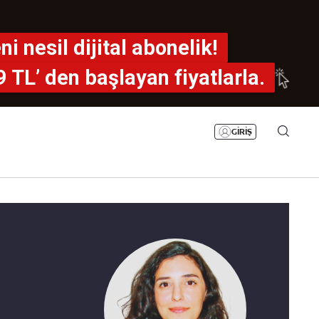
Bizim Sayfa
Namaz Vakitleri
ni nesil dijital abonelik!
Sesli Yayınlar
9 TL’ den
başlayan fiyatlarla.
GİRİŞ