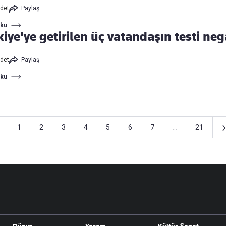
det
Paylaş
Oku
iye'ye getirilen üç vatandaşın testi neg
det
Paylaş
Oku
›
1
2
3
4
5
6
7
...
21