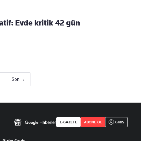
atif: Evde kritik 42 gün
Son →
E-GAZETE
ABONE OL
GİRİŞ