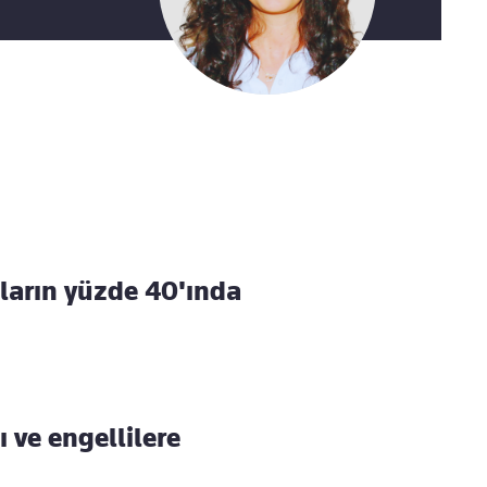
Kaçırmayın
Ücretsiz üye olun, gündemi
şekillendiren gelişmeleri önce siz duyun
şların yüzde 40'ında
 ve engellilere