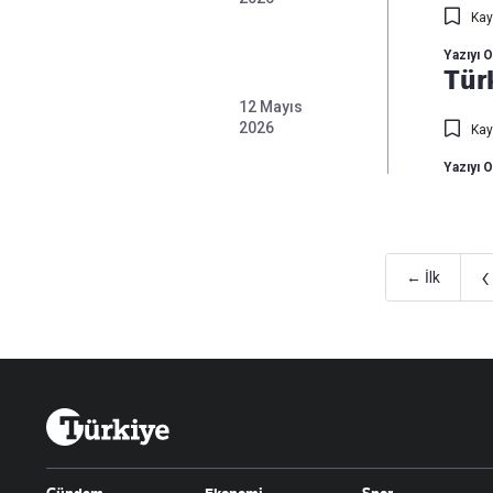
Kay
Yazıyı 
Türk
12 Mayıs
2026
Kay
Yazıyı 
‹
← İlk