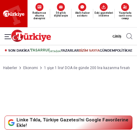
Yeni nesil dijital
abonelik 19 TL’den başlayan fiyatlarla.
GİRİŞ
SON DAKİKA
YAZARLAR
BİZİM SAYFA
GÜNDEM
POLİTİKA
EK
Haberler
Ekonomi
1 şişe 1 lira! DOA ile günde 200 lira kazanma fırsatı
Linke Tıkla, Türkiye Gazetesi'ni Google Favorilerine
Ekle!