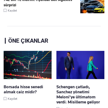
sürprizi
Kaydet
ÖNE ÇIKANLAR
Borsada hisse senedi
Schengen çatladı,
almak caiz midir?
Sanchez yönetimi
Meloni'ye ültimatom
Kaydet
verdi: Misilleme geliyor