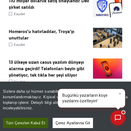
110 milyar dolarlık satış onaylandı! Dev
şirket satıldı
Kaydet
Homeros’u hatırladılar, Troya’yı
unuttular
Kaydet
13 ülkeye sızan casus yazılım dünyayı
alarma geçirdi! Telefonları beyin gibi
yönetiyor, tek tıkla her şeyi siliyor
Kaydet
Sizlere daha iyi hizmet sunabilmek adına sitemizde
çerez
konumlandırmaktayız. Kişisel verileriniz, KVKK ve GDPR kapsamında
Tramvayda telefon çalıp kaçtı! Temizlik
×
Bugünkü yazarların
|
toplanıp işlenir. Detaylı bilgi almak için
Aydınlatma Metnimizi
görevlisinin hırsıza süpürgeli müdahalesi
📰
Son 30 güne ait haberleri, spor gelişmelerini veya yazar yazılarını sorgulayabilirsiniz.
inceleyebilirsiniz.
kamerada
Kaydet
Tüm Çerezleri Kabul Et
Çerez Ayarlarına Git