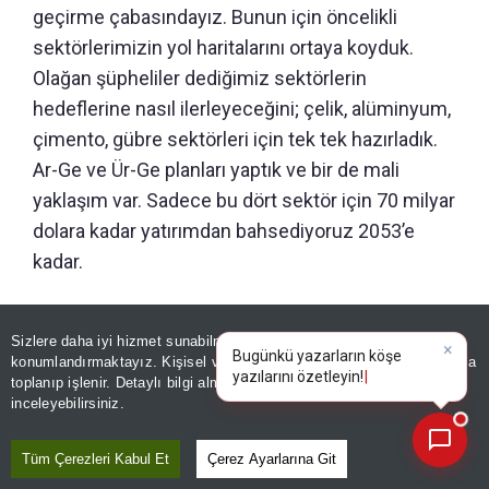
geçirme çabasındayız. Bunun için öncelikli
sektörlerimizin yol haritalarını ortaya koyduk.
Olağan şüpheliler dediğimiz sektörlerin
hedeflerine nasıl ilerleyeceğini; çelik, alüminyum,
çimento, gübre sektörleri için tek tek hazırladık.
Ar-Ge ve Ür-Ge planları yaptık ve bir de mali
yaklaşım var. Sadece bu dört sektör için 70 milyar
dolara kadar yatırımdan bahsediyoruz 2053’e
kadar.
COP31’İ İMKAN OLARAK GÖRÜYORUZ
Sizlere daha iyi hizmet sunabilmek adına sitemizde
çerez
×
Bugünkü yazarların köşe
konumlandırmaktayız. Kişisel verileriniz, KVKK ve GDPR kapsamında
yazılarını öz
Burada uluslararası finansman çok önemli hale
toplanıp işlenir. Detaylı bilgi almak için
Aydınlatma Metnimizi
📰
Son 30 güne ait haberleri, spor gelişmelerini veya yazar yazılarını sorgulayabilirsiniz.
inceleyebilirsiniz.
geliyor. İklim müzakerelerinde bunu
vurguluyoruz. COP31’de en temel önceliklerden
Tüm Çerezleri Kabul Et
Çerez Ayarlarına Git
biri, dev toplantıya yakışır şekilde ev sahipliği