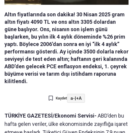
Altın fiyatlarında son dakika! 30 Nisan 2025 gram
altın fiyatı 4090 TL ve ons altın 3305 dolardan
güne başlıyor. Ons, nisanın son işlem günü
başlarken, bu yılın ilk 4 aylık döneminde %26 prim
yaptı. Böylece 2006’dan sonra en iyi “ilk 4 aylık”
performansı gösterdi. Ay içinde 3500 dolarla rekor
seviyeyi de test eden altın; haftanın geri kalanında
ABD’den gelecek PCE enflasyon endeksi, 1. çeyrek
büyüme verisi ve tarım dışı istihdam raporuna
kilitlendi.
a-
|
+A
Kaydet
TÜRKİYE GAZETESİ/Ekonomi Servisi-
ABD’den bu
hafta gelen veriler, ülke ekonomisinde zayıflığa işaret
etmeye başladı. Tüketici Güven Endeksinin 7,9 puan