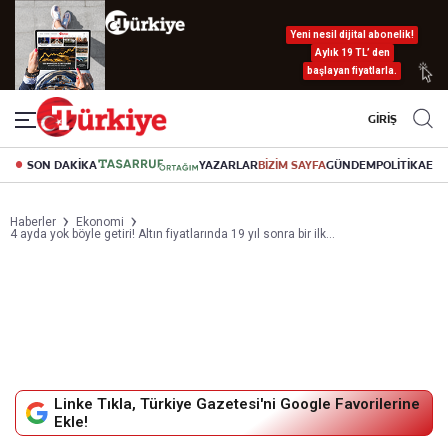
Yeni nesil dijital abonelik!
Aylık 19 TL’ den
başlayan fiyatlarla.
GİRİŞ
SON DAKİKA
YAZARLAR
BİZİM SAYFA
GÜNDEM
POLİTİKA
EK
Haberler
Ekonomi
4 ayda yok böyle getiri! Altın fiyatlarında 19 yıl sonra bir ilk…
Linke Tıkla, Türkiye Gazetesi'ni Google Favorilerine
Ekle!