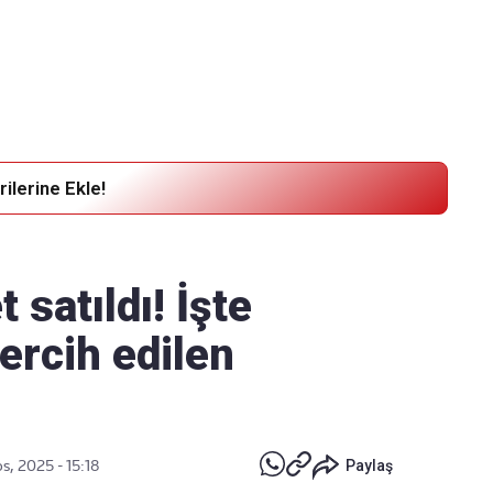
Haber Verin
Editör masamıza bilgi ve materyal
göndermek için
tıklayın
ilerine Ekle!
 satıldı! İşte
ercih edilen
s, 2025 - 15:18
Paylaş