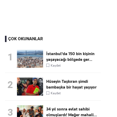
Kaçırmayın
Ücretsiz üye olun, gündemi
şekillendiren gelişmeleri önce siz duyun
ÇOK OKUNANLAR
İstanbul'da 150 bin kişinin
1
yaşayacağı bölgede ger...
Kaydet
Hüseyin Taşkıran şimdi
2
bambaşka bir hayat yaşıyor
Kaydet
34 yıl sonra evlat sahibi
3
olmuşlardı! Meğer mahall...