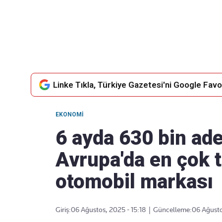
Takip Edin
Favori mecralarınızda haber
akışımıza ulaşın
Linke Tıkla, Türkiye Gazetesi'ni Google Favor
EKONOMI
6 ayda 630 bin adet
Avrupa'da en çok t
otomobil markası
Giriş:
06 Ağustos, 2025 - 15:18
|
Güncelleme:
06 Ağusto