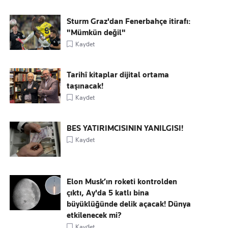
Sturm Graz'dan Fenerbahçe itirafı:
"Mümkün değil"
Kaydet
Tarihî kitaplar dijital ortama
taşınacak!
Kaydet
BES YATIRIMCISININ YANILGISI!
Kaydet
Elon Musk’ın roketi kontrolden
çıktı, Ay'da 5 katlı bina
büyüklüğünde delik açacak! Dünya
etkilenecek mi?
Kaydet