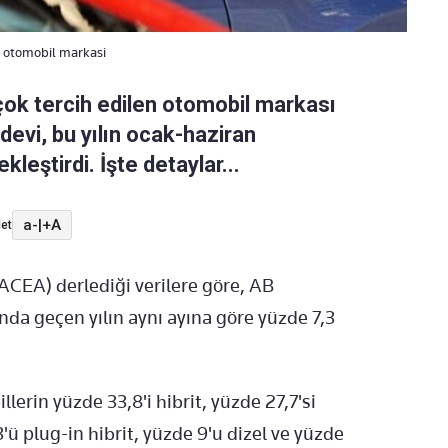
en otomobil markasi
 çok tercih edilen otomobil markası
evi, bu yılın ocak-haziran
eştirdi. İşte detaylar...
a-
|
+A
et
ACEA) derlediği verilere göre, AB
anda geçen yılın aynı ayına göre yüzde 7,3
llerin yüzde 33,8'i hibrit, yüzde 27,7'si
,3'ü plug-in hibrit, yüzde 9'u dizel ve yüzde