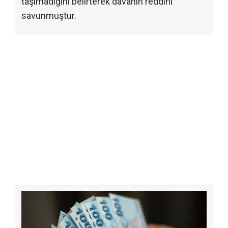
taşımadığını belirterek davanın reddini
savunmuştur.