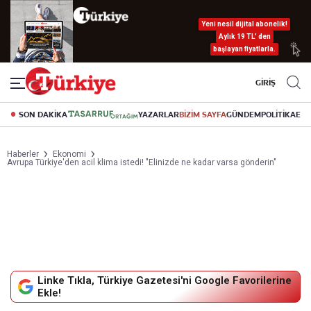
Yeni nesil dijital abonelik!
Aylık 19 TL’ den
başlayan fiyatlarla.
GİRİŞ
SON DAKİKA
YAZARLAR
BİZİM SAYFA
GÜNDEM
POLİTİKA
EK
Haberler
Ekonomi
Avrupa Türkiye'den acil klima istedi! "Elinizde ne kadar varsa gönderin"
Linke Tıkla, Türkiye Gazetesi'ni Google Favorilerine
Ekle!