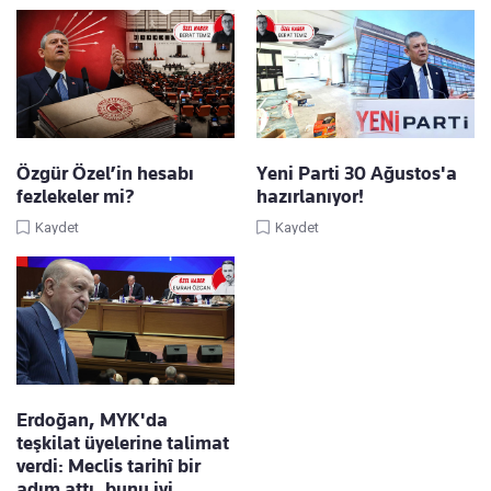
Özgür Özel’in hesabı
Yeni Parti 30 Ağustos'a
fezlekeler mi?
hazırlanıyor!
Kaydet
Kaydet
Erdoğan, MYK'da
teşkilat üyelerine talimat
verdi: Meclis tarihî bir
adım attı, bunu iyi