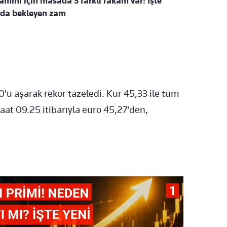
mmı için masada 3 farklı rakam var! İşte
zda bekleyen zam
u aşarak rekor tazeledi. Kur 45,33 ile tüm
aat 09.25 itibarıyla euro 45,27'den,