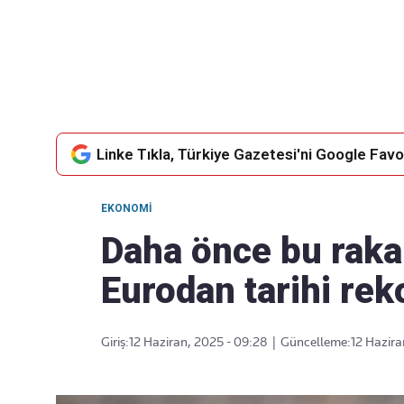
Takip Edin
Favori mecralarınızda haber
akışımıza ulaşın
Linke Tıkla, Türkiye Gazetesi'ni Google Favor
EKONOMI
Daha önce bu raka
Eurodan tarihi re
Giriş:
12 Haziran, 2025 - 09:28
|
Güncelleme:
12 Hazira