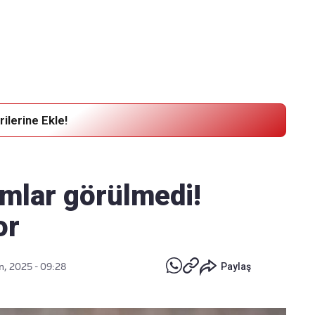
Haber Verin
Editör masamıza bilgi ve materyal
göndermek için
tıklayın
ilerine Ekle!
mlar görülmedi!
kor
n, 2025 - 09:28
Paylaş