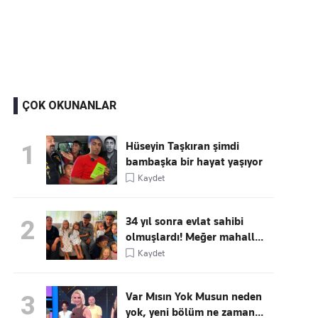
Kaçırmayın
Ücretsiz üye olun, gündemi
şekillendiren gelişmeleri önce siz duyun
ÇOK OKUNANLAR
Hüseyin Taşkıran şimdi
1
bambaşka bir hayat yaşıyor
Kaydet
34 yıl sonra evlat sahibi
2
olmuşlardı! Meğer mahall...
Kaydet
Var Mısın Yok Musun neden
3
yok, yeni bölüm ne zaman...