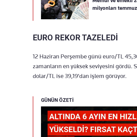
Memur ve emekli za
milyonları temmu
EURO REKOR TAZELEDİ
12 Haziran Perşembe günü euro/TL 45,30'
zamanların en yüksek seviyesini gördü. S
dolar/TL ise 39,19'dan işlem görüyor.
GÜNÜN ÖZETİ