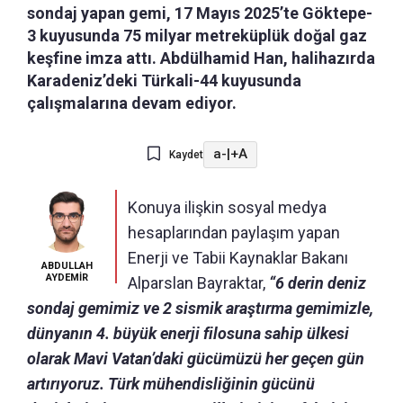
sondaj yapan gemi, 17 Mayıs 2025’te Göktepe-
3 kuyusunda 75 milyar metreküplük doğal gaz
keşfine imza attı. Abdülhamid Han, halihazırda
Karadeniz’deki Türkali-44 kuyusunda
çalışmalarına devam ediyor.
a-
|
+A
Kaydet
Konuya ilişkin sosyal medya
hesaplarından paylaşım yapan
Enerji ve Tabii Kaynaklar Bakanı
ABDULLAH
AYDEMİR
Alparslan Bayraktar,
“6 derin deniz
sondaj gemimiz ve 2 sismik araştırma gemimizle,
dünyanın 4. büyük enerji filosuna sahip ülkesi
olarak Mavi Vatan’daki gücümüzü her geçen gün
artırıyoruz. Türk mühendisliğinin gücünü