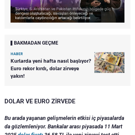
BAKMADAN GEÇME
HABER
Kurlarda yeni hafta nasıl başlıyor?
Euro rekor kırdı, dolar zirveye
yakın!
DOLAR VE EURO ZİRVEDE
Bu arada yaşanan gelişmelerin etkisi iç piyasalarda
da gözlemleniyor. Bankalar arası piyasada 11 Mart
2025
dolar fiyatı
36,58 TL ile yeni zirveyi test etti.