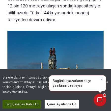
12 bin 120 metreye ulaşan sondaj kapasitesiyle
hâlihazırda Türkali-44 kuyusundaki sondaj
faaliyetleri devam ediyor.
Sizlere daha iyi hizmet sunabilmek adına sitemizde
çerez
konumlandırmaktayız. Kişisel verileriniz, KVKK ve GDPR kapsamında
×
Bugünkü yazarların köşe yazı
toplanıp işlenir. Detaylı bilgi almak için
Aydınlatma Metnimizi
📰
Son 30 güne ait haberleri, spor gelişmelerini veya yazar yazılarını sorgulayabilirsiniz.
inceleyebilirsiniz.
Abdülhamid Han ile gurur dolu 4 yıl
Tüm Çerezleri Kabul Et
Çerez Ayarlarına Git