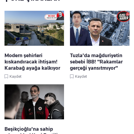
Modern şehirleri
Tuzla'da mağduriyetin
kıskandıracak ihtişam!
sebebi İBB! "Rakamlar
Karabağ ayağa kalkıyor
gerçeği yansıtmıyor"
Kaydet
Kaydet
Beşikçioğlu'na sahip