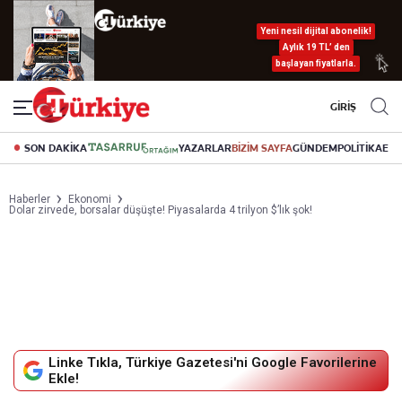
Yeni nesil dijital abonelik!
Aylık 19 TL’ den
başlayan fiyatlarla.
GİRİŞ
SON DAKİKA
YAZARLAR
BİZİM SAYFA
GÜNDEM
POLİTİKA
EK
Haberler
Ekonomi
Dolar zirvede, borsalar düşüşte! Piyasalarda 4 trilyon $’lık şok!
Linke Tıkla, Türkiye Gazetesi'ni Google Favorilerine
Ekle!