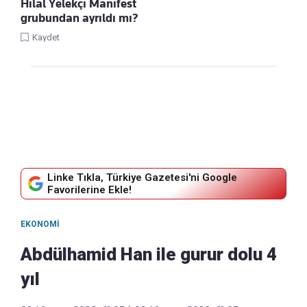
Hilal Yelekçi Manifest
grubundan ayrıldı mı?
Kaydet
Linke Tıkla, Türkiye Gazetesi'ni Google
Favorilerine Ekle!
EKONOMI
Abdülhamid Han ile gurur dolu 4
yıl