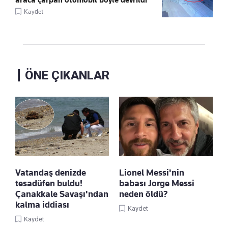
Kaydet
ÖNE ÇIKANLAR
Vatandaş denizde
Lionel Messi'nin
tesadüfen buldu!
babası Jorge Messi
Çanakkale Savaşı'ndan
neden öldü?
kalma iddiası
Kaydet
Kaydet