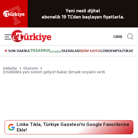
Yeni nesil dijital
abonelik 19 TL’den başlayan fiyatlarla.
GİRİŞ
SON DAKİKA
YAZARLAR
BİZİM SAYFA
GÜNDEM
POLİTİKA
EK
Haberler
Ekonomi
Emeklilikte yeni sistem geliyor! Bakan Şimşek sinyalini verdi
Linke Tıkla, Türkiye Gazetesi'ni Google Favorilerine
Ekle!