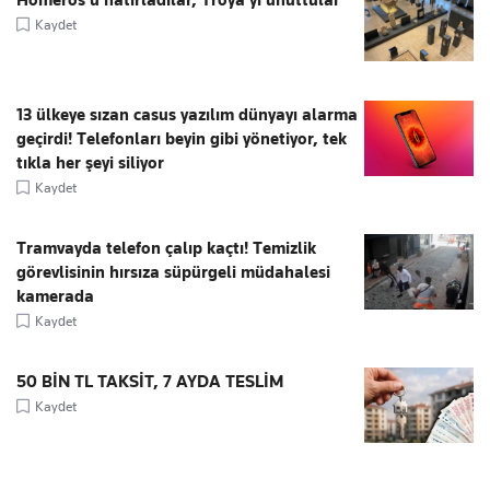
Homeros’u hatırladılar, Troya’yı unuttular
Kaydet
13 ülkeye sızan casus yazılım dünyayı alarma
geçirdi! Telefonları beyin gibi yönetiyor, tek
tıkla her şeyi siliyor
Kaydet
Tramvayda telefon çalıp kaçtı! Temizlik
görevlisinin hırsıza süpürgeli müdahalesi
kamerada
Kaydet
50 BİN TL TAKSİT, 7 AYDA TESLİM
Kaydet