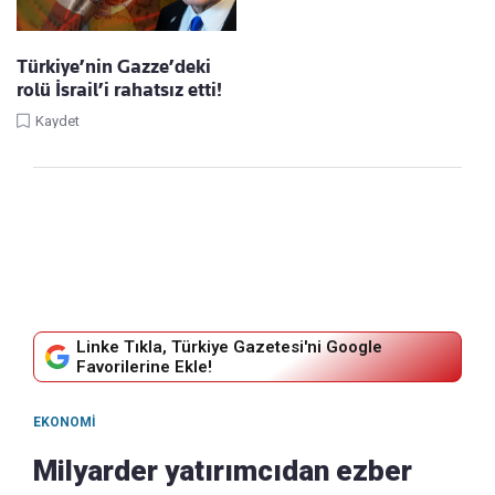
Türkiye’nin Gazze’deki
rolü İsrail’i rahatsız etti!
Kaydet
Linke Tıkla, Türkiye Gazetesi'ni Google
Favorilerine Ekle!
EKONOMI
Milyarder yatırımcıdan ezber