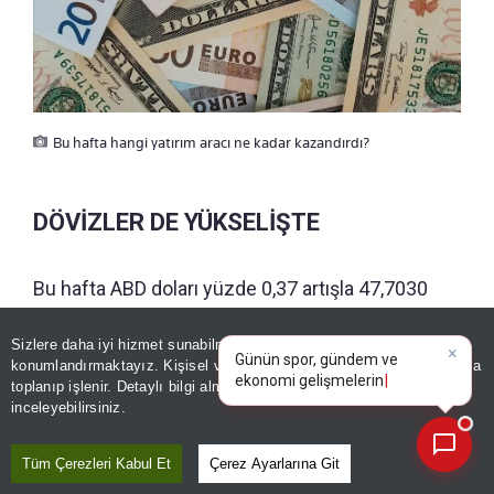
Bu hafta hangi yatırım aracı ne kadar kazandırdı?
DÖVİZLER DE YÜKSELİŞTE
Bu hafta ABD doları yüzde 0,37 artışla 47,7030
liraya, euro da yüzde 1,20 yükselişle 55,1720
×
Günün spor, gündem ve
Sizlere daha iyi hizmet sunabilmek adına sitemizde
çerez
liraya yükseldi.
ekonomi gelişmelerini analiz
konumlandırmaktayız. Kişisel verileriniz, KVKK ve GDPR kapsamında
edin!
|
toplanıp işlenir. Detaylı bilgi almak için
Aydınlatma Metnimizi
📰
Son 30 güne ait haberleri, spor gelişmelerini veya yazar yazılarını sorgulayabilirsiniz.
inceleyebilirsiniz.
GÜNÜN ÖZETİ
Tüm Çerezleri Kabul Et
Çerez Ayarlarına Git