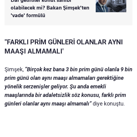
Dar gelirliler konut sahibi
olabilecek mi? Bakan Şimşek'ten
'vade' formülü
"FARKLI PRİM GÜNLERİ OLANLAR AYNI
MAAŞI ALMAMALI'
Şimşek,
“Birçok kez bana 3 bin prim günü olanla 9 bin
prim günü olan aynı maaşı almamaları gerektiğine
yönelik serzenişler geliyor. Şu anda emekli
maaşlarında bir adaletsizlik söz konusu, farklı prim
günleri olanlar aynı maaşı almamalı”
diye konuştu.