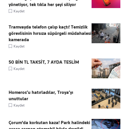
yönetiyor, tek tıkla her şeyi siliyor
Kaydet
Tramvayda telefon çalıp kaçtı! Temizlik
görevlisinin hırsıza süpürgeli müdahalesi
kamerada
Kaydet
50 BİN TL TAKSİT, 7 AYDA TESLİM
Kaydet
Homeros’u hatırladılar, Troya’yı
unuttular
Kaydet
Çorum'da korkutan kaza! Park halindeki
araca çarpan otomobil böyle devrildi