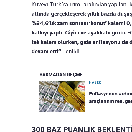
Kuveyt Türk Yatırım tarafından yapılan 
altında gerçekleşerek yıllık bazda düşü
%24,6’lık zam sonrası ‘konut’ kalemi 0
katkıyı yaptı. Giyim ve ayakkabı grubu 
tek kalem olurken, gıda enflasyonu da 
devam etti”
denildi.
BAKMADAN GEÇME
HABER
Enflasyonun ardınd
araçlarının reel get
300 BAZ PUANLIK BEKLENT