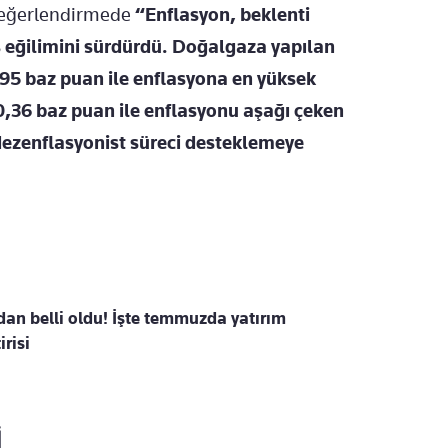
değerlendirmede
“Enflasyon, beklenti
ş eğilimini sürdürdü. Doğalgaza yapılan
,95 baz puan ile enflasyona en yüksek
-0,36 baz puan ile enflasyonu aşağı çeken
dezenflasyonist süreci desteklemeye
an belli oldu! İşte temmuzda yatırım
irisi
İ