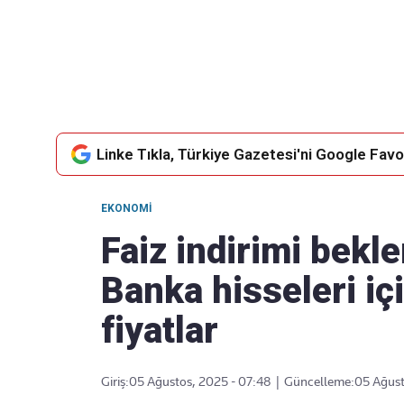
Takip Edin
Favori mecralarınızda haber akışımıza ulaşın
Linke Tıkla, Türkiye Gazetesi'ni Google Favor
EKONOMI
Faiz indirimi bekle
Banka hisseleri iç
fiyatlar
Giriş:
05 Ağustos, 2025 - 07:48
|
Güncelleme:
05 Ağust