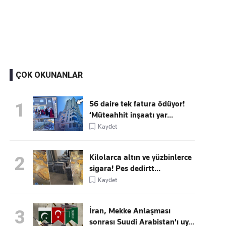
Kaçırmayın
Ücretsiz üye olun, gündemi şekillendiren gelişmeleri önce siz duyun
ÇOK OKUNANLAR
56 daire tek fatura ödüyor!
1
‘Müteahhit inşaatı yar...
Kaydet
Kilolarca altın ve yüzbinlerce
2
sigara! Pes dedirtt...
Kaydet
İran, Mekke Anlaşması
3
sonrası Suudi Arabistan'ı uy...