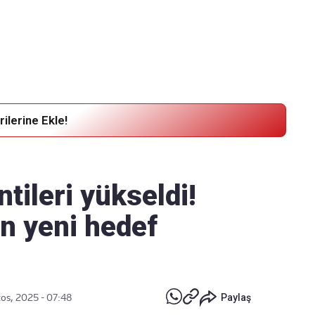
Haber Verin
Editör masamıza bilgi ve materyal göndermek için
tıklayın
ilerine Ekle!
ntileri yükseldi!
in yeni hedef
os, 2025 - 07:48
Paylaş