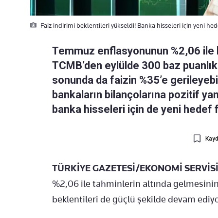
Faiz indirimi beklentileri yükseldi! Banka hisseleri için yeni hede
Temmuz enflasyonunun %2,06 ile b
TCMB’den eylülde 300 baz puanlık fa
sonunda da faizin %35’e gerileyebi
bankaların bilançolarına pozitif ya
banka hisseleri için de yeni hedef fi
Kayd
TÜRKİYE GAZETESİ/EKONOMİ SERVİSİ
%2,06 ile tahminlerin altında gelmesini
beklentileri de güçlü şekilde devam ediyo