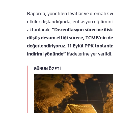
Raporda, yönetilen fiyatlar ve otomatik v
etkiler dışlandığında, enflasyon eğilimi
aktarılarak,
“Dezenflasyon sürecine ilişki
düşüş devam ettiği sürece, TCMB’nin de
değerlendiriyoruz. 11 Eylül PPK toplantı
indirimi yönünde”
ifadelerine yer verildi.
GÜNÜN ÖZETİ