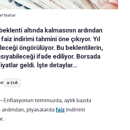
f fiyatlar
eklenti altında kalmasının ardından
iz indirimi tahmini öne çıkıyor. Yıl
leceği öngörülüyor. Bu beklentilerin,
nsıyabileceği ifade ediliyor. Borsada
yatlar geldi. İşte detaylar...
a-
|
+A
et
-
Enflasyonun temmuzda, aylık bazda
n ardından, piyasalarda
faiz
indirimi
r.