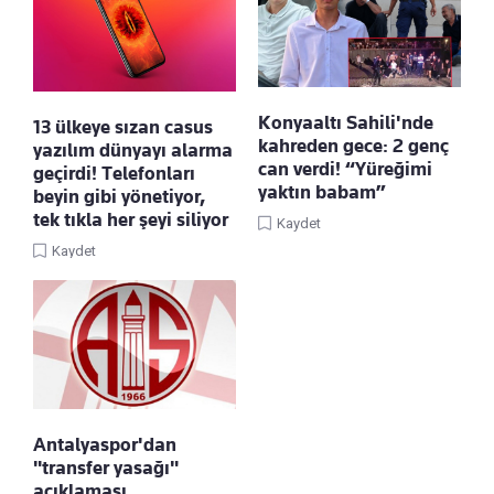
Konyaaltı Sahili'nde
13 ülkeye sızan casus
kahreden gece: 2 genç
yazılım dünyayı alarma
can verdi! “Yüreğimi
geçirdi! Telefonları
yaktın babam”
beyin gibi yönetiyor,
tek tıkla her şeyi siliyor
Kaydet
Kaydet
Antalyaspor'dan
"transfer yasağı"
açıklaması