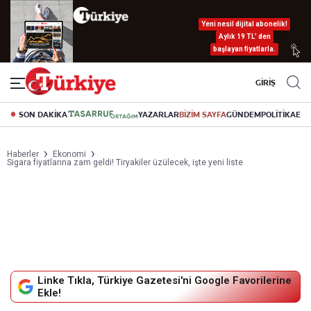
Yeni nesil dijital abonelik!
Aylık 19 TL’ den
başlayan fiyatlarla.
GİRİŞ
SON DAKİKA
YAZARLAR
BİZİM SAYFA
GÜNDEM
POLİTİKA
EK
Haberler
Ekonomi
Sigara fiyatlarına zam geldi! Tiryakiler üzülecek, işte yeni liste
Linke Tıkla, Türkiye Gazetesi'ni Google Favorilerine
Ekle!