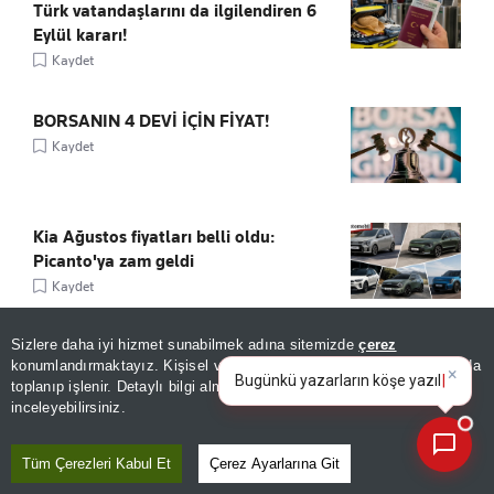
Türk vatandaşlarını da ilgilendiren 6
Eylül kararı!
Kaydet
BORSANIN 4 DEVİ İÇİN FİYAT!
Kaydet
Kia Ağustos fiyatları belli oldu:
Picanto'ya zam geldi
Kaydet
Sizlere daha iyi hizmet sunabilmek adına sitemizde
çerez
×
Bugünkü yazarların köşe
konumlandırmaktayız. Kişisel verileriniz, KVKK ve GDPR kapsamında
yazılarını özetleyin!
|
toplanıp işlenir. Detaylı bilgi almak için
Aydınlatma Metnimizi
📰
Son 30 güne ait haberleri, spor gelişmelerini veya yazar yazılarını sorgulayabilirsiniz.
inceleyebilirsiniz.
ÖNE ÇIKANLAR
Tüm Çerezleri Kabul Et
Çerez Ayarlarına Git