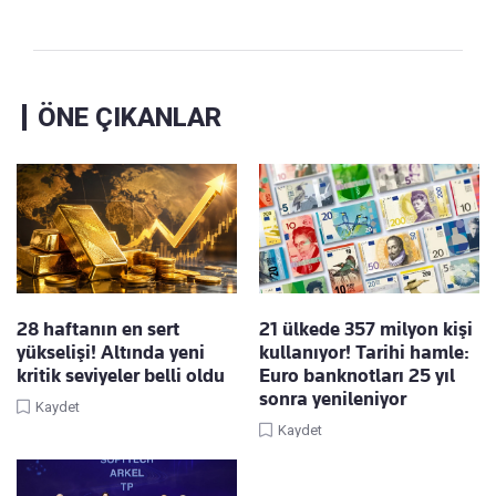
ÖNE ÇIKANLAR
28 haftanın en sert
21 ülkede 357 milyon kişi
yükselişi! Altında yeni
kullanıyor! Tarihi hamle:
kritik seviyeler belli oldu
Euro banknotları 25 yıl
sonra yenileniyor
Kaydet
Kaydet