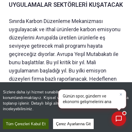
UYGULAMALAR SEKTÖRLERİ KUŞATACAK
Sınırda Karbon Düzenleme Mekanizması
uygulayacak ve ithal ürünlerde karbon emisyonu
düzeylerini Avrupa’da üretilen ürünlerle eş
seviyeye getirecek mali programı hayata
geçireceğiz diyorlar. Avrupa Yeşil Mutabakatı ile
bunu başlattılar. Bu yıl kritik bir yıl. Mali
uygulamanın başladığı yıl. Bu yılki emisyon
düzeyleri firma bazlı raporlanacak. Hedeflenen
emisyon düzeyi ile üretimde gerçekleşen farkın
×
Günün spor, gündem ve
Sizlere daha iyi hizmet sunabilmek adına sitemizde
çerez
bir kısmında ücretsiz tahsisler yapılacak, o da
ekonomi gelişmelerini analiz
konumlandırmaktayız. Kişisel verileriniz, KVKK ve GDPR kapsamında
edin!
|
yıldan yıla azalacak. Yoğun emisyon
toplanıp işlenir. Detaylı bilgi almak için
Aydınlatma Metnimizi
📰
Son 30 güne ait haberleri, spor gelişmelerini veya yazar yazılarını sorgulayabilirsiniz.
inceleyebilirsiniz.
gerçekleştiren demir-çelik, çimento ve plastik
gibi sektörlerle bu başlayacak ve adım adım diğer
Tüm Çerezleri Kabul Et
Çerez Ayarlarına Git
sektörleri de bu uygulama kuşatacak.