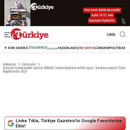
Yeni nesil dijital abonelik!
Aylık 19 TL’ den
başlayan fiyatlarla.
GİRİŞ
SON DAKİKA
YAZARLAR
BİZİM SAYFA
GÜNDEM
POLİTİKA
EK
Haberler
Ekonomi
Sosyal medyadaki oyuna dikkat! Vatandaşlara kritik uyarı: Bedava peynir fare
kapanında olur!
Linke Tıkla, Türkiye Gazetesi'ni Google Favorilerine
Ekle!