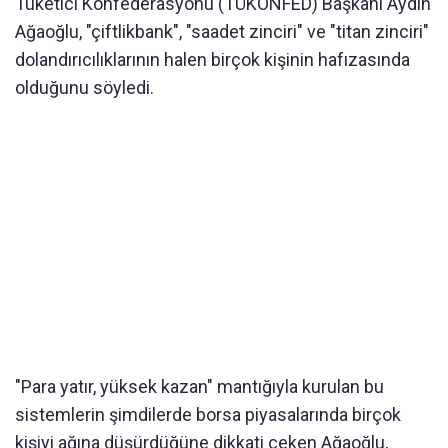
Tüketici Konfederasyonu (TÜKONFED) Başkanı Aydın
Ağaoğlu, "çiftlikbank", "saadet zinciri" ve "titan zinciri"
dolandırıcılıklarının halen birçok kişinin hafızasında
olduğunu söyledi.
"Para yatır, yüksek kazan" mantığıyla kurulan bu
sistemlerin şimdilerde borsa piyasalarında birçok
kişiyi ağına düşürdüğüne dikkati çeken Ağaoğlu,