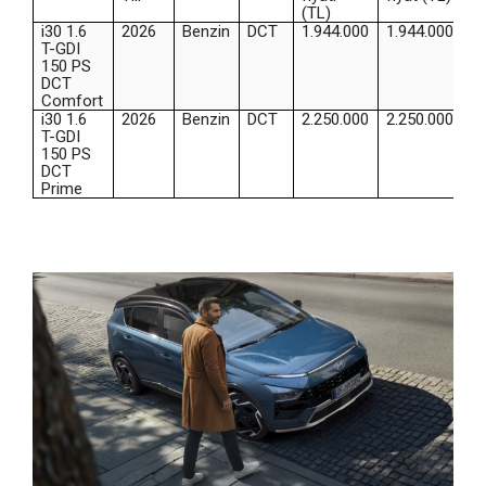
(TL)
i30 1.6
2026
Benzin
DCT
1.944.000
1.944.000
T-GDI
150 PS
DCT
Comfort
i30 1.6
2026
Benzin
DCT
2.250.000
2.250.000
T-GDI
150 PS
DCT
Prime