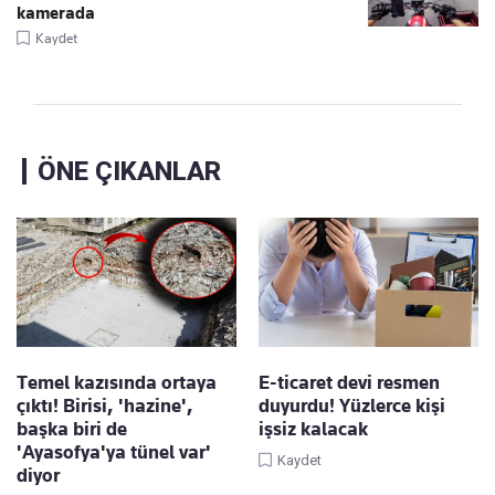
kamerada
Kaydet
ÖNE ÇIKANLAR
Temel kazısında ortaya
E-ticaret devi resmen
çıktı! Birisi, 'hazine',
duyurdu! Yüzlerce kişi
başka biri de
işsiz kalacak
'Ayasofya'ya tünel var'
Kaydet
diyor