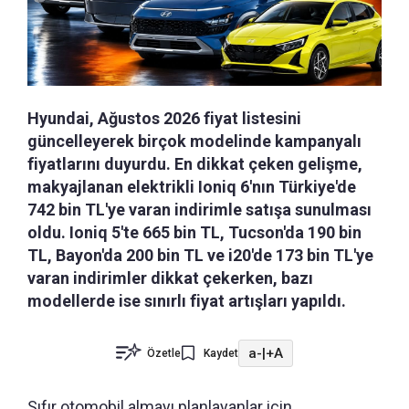
Hyundai, Ağustos 2026 fiyat listesini
güncelleyerek birçok modelinde kampanyalı
fiyatlarını duyurdu. En dikkat çeken gelişme,
makyajlanan elektrikli Ioniq 6'nın Türkiye'de
742 bin TL'ye varan indirimle satışa sunulması
oldu. Ioniq 5'te 665 bin TL, Tucson'da 190 bin
TL, Bayon'da 200 bin TL ve i20'de 173 bin TL'ye
varan indirimler dikkat çekerken, bazı
modellerde ise sınırlı fiyat artışları yapıldı.
a-
|
+A
Özetle
Kaydet
Sıfır otomobil almayı planlayanlar için