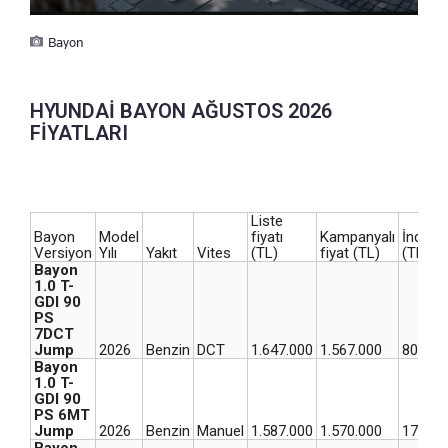
Bayon
HYUNDAİ BAYON AĞUSTOS 2026
FİYATLARI
Liste
Bayon
Model
fiyatı
Kampanyalı
İndirim
Versiyon
Yılı
Yakıt
Vites
(TL)
fiyat (TL)
(TL)
Bayon
1.0 T-
GDI 90
PS
7DCT
Jump
2026
Benzin
DCT
1.647.000
1.567.000
80.000
Bayon
1.0 T-
GDI 90
PS 6MT
Jump
2026
Benzin
Manuel
1.587.000
1.570.000
17.000