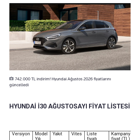
742.000 TL indirim! Hyundai Ağustos 2026 fiyatlarını
güncelledi
HYUNDAİ İ30 AĞUSTOSAYI FİYAT LİSTESİ
Versiyon
Model
Yakıt
Vites
Liste
Kampanyalı
Yılı
fiyatı
fiyat (TL)