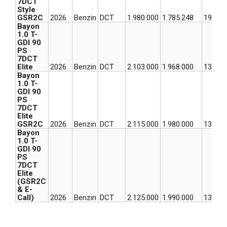
7DCT
Style
GSR2C
2026
Benzin
DCT
1.980.000
1.785.248
194.75
Bayon
1.0 T-
GDI 90
PS
7DCT
Elite
2026
Benzin
DCT
2.103.000
1.968.000
135.00
Bayon
1.0 T-
GDI 90
PS
7DCT
Elite
GSR2C
2026
Benzin
DCT
2.115.000
1.980.000
135.00
Bayon
1.0 T-
GDI 90
PS
7DCT
Elite
(GSR2C
& E-
Call)
2026
Benzin
DCT
2.125.000
1.990.000
135.00