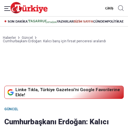
GİRİŞ
SON DAKİKA
YAZARLAR
BİZİM SAYFA
GÜNDEM
POLİTİKA
EK
Haberler
Güncel
Cumhurbaşkanı Erdoğan: Kalıcı barış için fırsat penceresi aralandı
Linke Tıkla, Türkiye Gazetesi'ni Google Favorilerine
Ekle!
GÜNCEL
Cumhurbaşkanı Erdoğan: Kalıcı