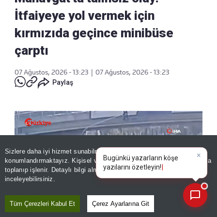
İtfaiyeye yol vermek için
kırmızıda geçince minibüse
çarptı
07 Ağustos, 2026 - 13:23
|
07 Ağustos, 2026 - 13:23
Paylaş
Sizlere daha iyi hizmet sunabilmek adına sitemizde
çerez
konumlandırmaktayız. Kişisel verileriniz, KVKK ve GDPR kapsamında
×
Bug
|
toplanıp işlenir. Detaylı bilgi almak için
Aydınlatma Metnimizi
📰
Son 30 güne ait haberleri, spor gelişmelerini veya yazar yazılarını sorgulayabilirsiniz.
inceleyebilirsiniz.
Tüm Çerezleri Kabul Et
Çerez Ayarlarına Git