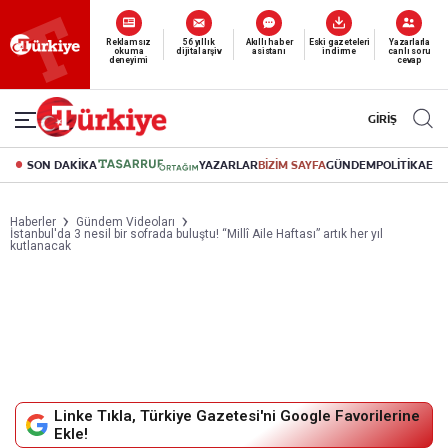
Yeni nesil dijital
abonelik 19 TL’den başlayan fiyatlarla.
GİRİŞ
SON DAKİKA
YAZARLAR
BİZİM SAYFA
GÜNDEM
POLİTİKA
EK
Haberler
Gündem Videoları
İstanbul'da 3 nesil bir sofrada buluştu! “Millî Aile Haftası” artık her yıl
kutlanacak
Linke Tıkla, Türkiye Gazetesi'ni Google Favorilerine
Ekle!