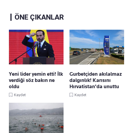
ÖNE ÇIKANLAR
Yeni lider yemin etti! İlk
Gurbetçiden akılalmaz
verdiği söz bakın ne
dalgınlık! Karısını
oldu
Hırvatistan'da unuttu
Kaydet
Kaydet