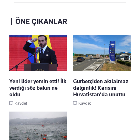
ÖNE ÇIKANLAR
Yeni lider yemin etti! İlk
Gurbetçiden akılalmaz
verdiği söz bakın ne
dalgınlık! Karısını
oldu
Hırvatistan'da unuttu
Kaydet
Kaydet