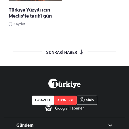
Türkiye Yüzyılı için
Meclis’te tarihî gün
Kaydet
SONRAKİ HABER
E-GAZETE
ABONE OL
GİRİŞ
Gündem