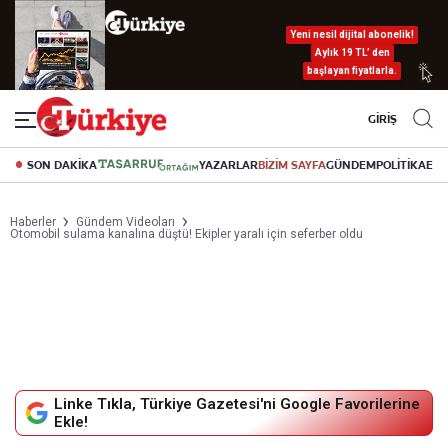
Yeni nesil dijital abonelik!
Aylık 19 TL’ den
başlayan fiyatlarla.
GİRİŞ
SON DAKİKA
YAZARLAR
BİZİM SAYFA
GÜNDEM
POLİTİKA
EK
Haberler
Gündem Videoları
Otomobil sulama kanalına düştü! Ekipler yaralı için seferber oldu
Linke Tıkla, Türkiye Gazetesi'ni Google Favorilerine
Ekle!