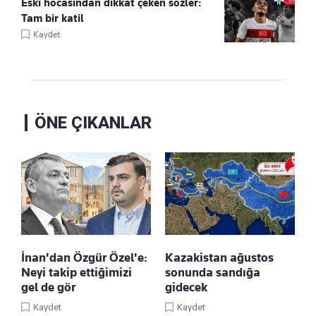
Eski hocasından dikkat çeken sözler:
Tam bir katil
Kaydet
ÖNE ÇIKANLAR
İnan'dan Özgür Özel'e:
Kazakistan ağustos
Neyi takip ettiğimizi
sonunda sandığa
gel de gör
gidecek
Kaydet
Kaydet