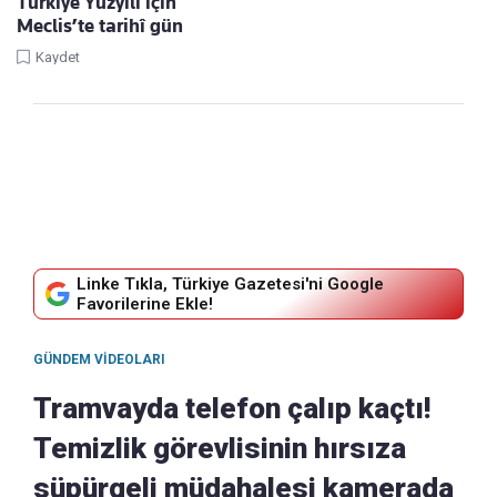
Türkiye Yüzyılı için
Meclis’te tarihî gün
Kaydet
Linke Tıkla, Türkiye Gazetesi'ni Google
Favorilerine Ekle!
GÜNDEM VIDEOLARI
Tramvayda telefon çalıp kaçtı!
Temizlik görevlisinin hırsıza
süpürgeli müdahalesi kamerada