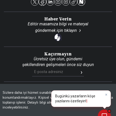
Haber Verin
Editör masamıza bilgi ve materyal
göndermek için
tıklayın
Kaçırmayın
Ücretsiz üye olun, gündemi
şekillendiren gelişmeleri önce siz duyun
Son Dakika
Site Haritası
RSS
KVKK Aydınlatma Metni
Sizlere daha iyi hizmet sunabilmek adına sitemizde
çerez
×
Gizlilik Politikası
Çerez Politikası
Bugünkü yazarların köşe
konumlandırmaktayız. Kişisel verileriniz, KVKK ve GDPR kapsamında
yazılarını özetleyin!
toplanıp işlenir. Detaylı bilgi almak için
Aydınlatma Metnimizi
📰
Son 30 güne ait haberleri, spor gelişmelerini veya yazar yazılarını sorgulayabilirsiniz.
© 2026 İhlas Medya Grubu. Tüm Hakları Saklıdır
inceleyebilirsiniz.