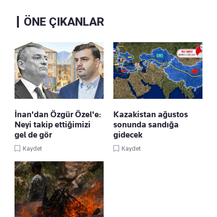
ÖNE ÇIKANLAR
İnan'dan Özgür Özel'e:
Kazakistan ağustos
Neyi takip ettiğimizi
sonunda sandığa
gel de gör
gidecek
Kaydet
Kaydet