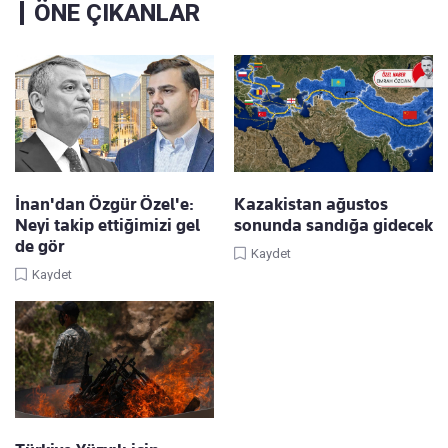
ÖNE ÇIKANLAR
İnan'dan Özgür Özel'e:
Kazakistan ağustos
Neyi takip ettiğimizi gel
sonunda sandığa gidecek
de gör
Kaydet
Kaydet