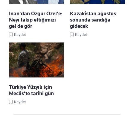
İnan'dan Özgür Özel'e:
Kazakistan ağustos
Neyi takip ettiğimizi
sonunda sandığa
gel de gör
gidecek
Kaydet
Kaydet
Türkiye Yüzyılı için
Meclis’te tarihî gün
Kaydet