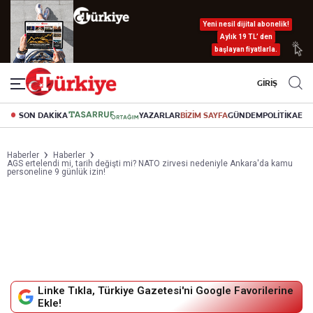
Yeni nesil dijital abonelik!
Aylık 19 TL’ den
başlayan fiyatlarla.
GİRİŞ
SON DAKİKA
YAZARLAR
BİZİM SAYFA
GÜNDEM
POLİTİKA
EK
Haberler
Haberler
AGS ertelendi mi, tarih değişti mi? NATO zirvesi nedeniyle Ankara'da kamu
personeline 9 günlük izin!
Linke Tıkla, Türkiye Gazetesi'ni Google Favorilerine
Ekle!