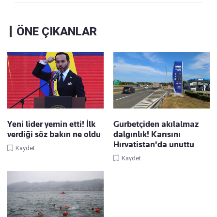
ÖNE ÇIKANLAR
Yeni lider yemin etti! İlk
Gurbetçiden akılalmaz
verdiği söz bakın ne oldu
dalgınlık! Karısını
Hırvatistan'da unuttu
Kaydet
Kaydet