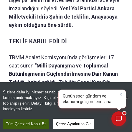
diğer partilerin milletvekilleri tarafından aceleyle
imzalandığını söyledi.
Yeni Yol Partisi Ankara
Milletvekili İdris Şahin de teklifin, Anayasaya
aykırı olduğunu öne sürdü.
TEKLİF KABUL EDİLDİ
TBMM Adalet Komisyonu'nda görüşmeleri 17
saat süren
"Milli Dayanışma ve Toplumsal
Bütünleşmenin Güçlendirilmesine Dair Kanun
Teklifi" kabul edildi. T
eklifin Genel Kurul'da
×
pazartesi günü ele alınması bekleniyor.
Günün spor, gündem ve
Sizlere daha iyi hizmet sunabilmek adına sitemizde
çerez
ekonomi gelişmelerini analiz
konumlandırmaktayız. Kişisel verileriniz, KVKK ve GDPR kapsamında
edin!
|
toplanıp işlenir. Detaylı bilgi almak için
Aydınlatma Metnimizi
📰
Son 30 güne ait haberleri, spor gelişmelerini veya yazar yazılarını sorgulayabilirsiniz.
inceleyebilirsiniz.
Tüm Çerezleri Kabul Et
Çerez Ayarlarına Git