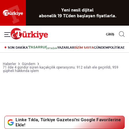
Yeni nesil dijital
abonelik 19 TL’den başlayan fiyatlarla.
GİRİŞ
SON DAKİKA
YAZARLAR
BİZİM SAYFA
GÜNDEM
POLİTİKA
EK
Haberler
Gündem
71 ilde 4 gündür süren kaçakçılık operasyonu: 912 silah ele geçirildi, 959
şüpheli hakkında işlem
Linke Tıkla, Türkiye Gazetesi'ni Google Favorilerine
Ekle!