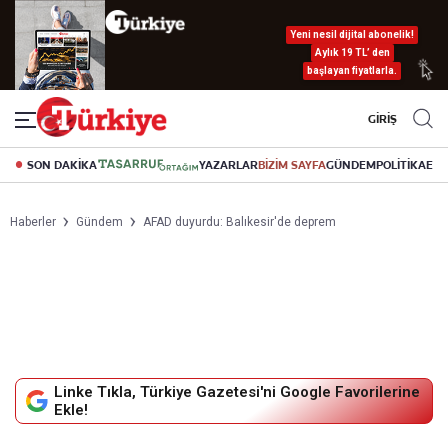
Yeni nesil dijital abonelik!
Aylık 19 TL’ den
başlayan fiyatlarla.
GİRİŞ
SON DAKİKA
YAZARLAR
BİZİM SAYFA
GÜNDEM
POLİTİKA
EK
Haberler
Gündem
AFAD duyurdu: Balıkesir'de deprem
Linke Tıkla, Türkiye Gazetesi'ni Google Favorilerine
Ekle!