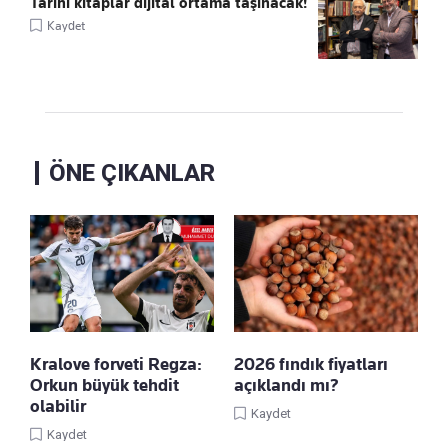
Tarihî kitaplar dijital ortama taşınacak!
Kaydet
ÖNE ÇIKANLAR
Kralove forveti Regza:
2026 fındık fiyatları
Orkun büyük tehdit
açıklandı mı?
olabilir
Kaydet
Kaydet