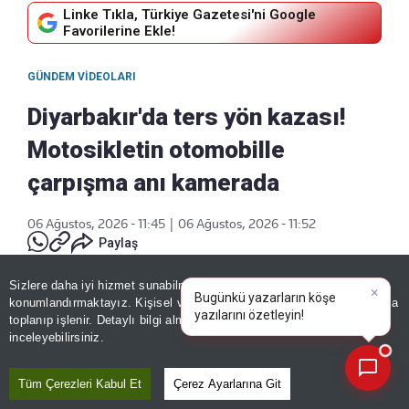
Linke Tıkla, Türkiye Gazetesi'ni Google
Favorilerine Ekle!
GÜNDEM VIDEOLARI
Diyarbakır'da ters yön kazası!
Motosikletin otomobille
çarpışma anı kamerada
06 Ağustos, 2026 - 11:45
|
06 Ağustos, 2026 - 11:52
Paylaş
Sizlere daha iyi hizmet sunabilmek adına sitemizde
çerez
konumlandırmaktayız. Kişisel verileriniz, KVKK ve GDPR kapsamında
×
Habe
toplanıp işlenir. Detaylı bilgi almak için
Aydınlatma Metnimizi
📰
Son 30 güne ait haberleri, spor gelişmelerini veya yazar yazılarını sorgulayabilirsiniz.
inceleyebilirsiniz.
Tüm Çerezleri Kabul Et
Çerez Ayarlarına Git