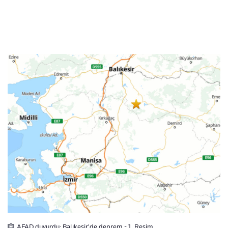
AFAD duyurdu: Balıkesir'de deprem - 1. Resim