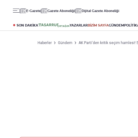
Gündem
Ekonomi
Spor
E-Gazete
Gazete Aboneliği
Dijital Gazete Aboneliği
Politika
Borsa
Futbol
Eğitim
Altın
Puan Durumu
SON DAKİKA
YAZARLAR
BİZİM SAYFA
GÜNDEM
POLİTİK
Döviz
Fikstür
Hisse Senedi
Şampiyonlar Ligi
Haberler
Gündem
AK Parti'den kritik seçim hamlesi! 
Kripto Para
Avrupa Ligi
Emlak
Basketbol
T-Otomobil
Turizm
Yazarlar
Diğer Kategoriler
Kurumsal
Bugünün Yazarları
Magazin
Hakkımızda
Tüm Yazarlar
Teknoloji
İletişim
Resmî Ilanlar
Künye
Haberler
Gazete Aboneliği
Foto Haber
Danışma Telefonları
Video Galeri
Yasal
Reklam Ver