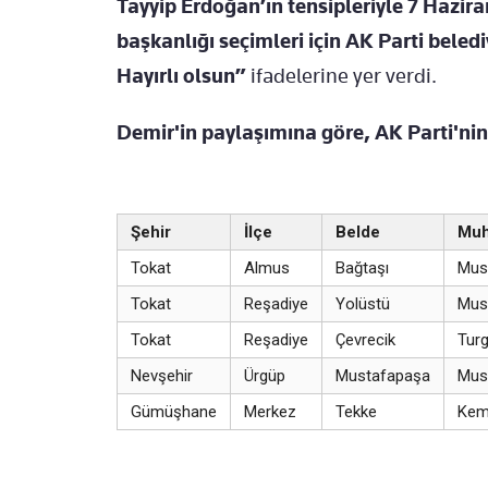
Tayyip Erdoğan’ın tensipleriyle 7 Hazir
başkanlığı seçimleri için AK Parti beled
Hayırlı olsun”
ifadelerine yer verdi.
Demir'in paylaşımına göre, AK Parti'nin
Şehir
İlçe
Belde
Muh
Tokat
Almus
Bağtaşı
Mus
Tokat
Reşadiye
Yolüstü
Must
Tokat
Reşadiye
Çevrecik
Turg
Nevşehir
Ürgüp
Mustafapaşa
Mus
Gümüşhane
Merkez
Tekke
Kema