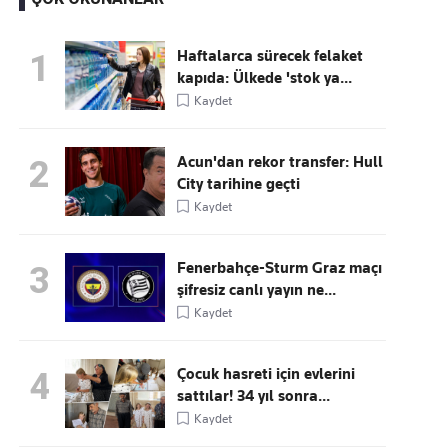
Haftalarca sürecek felaket
1
kapıda: Ülkede 'stok ya...
Kaçırmayın
Kaydet
Ücretsiz üye olun, gündemi
şekillendiren gelişmeleri önce siz duyun
Acun'dan rekor transfer: Hull
2
City tarihine geçti
Kaydet
Fenerbahçe-Sturm Graz maçı
3
şifresiz canlı yayın ne...
Kaydet
Çocuk hasreti için evlerini
4
sattılar! 34 yıl sonra...
Kaydet