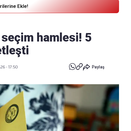
ilerine Ekle!
Haber Verin
Editör masamıza bilgi ve materyal
k seçim hamlesi! 5
göndermek için
tıklayın
tleşti
26 - 17:50
Paylaş