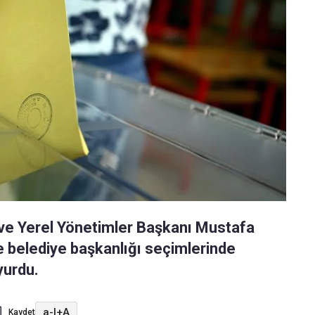
 ve Yerel Yönetimler Başkanı Mustafa
e belediye başkanlığı seçimlerinde
yurdu.
a-
|
+A
Kaydet