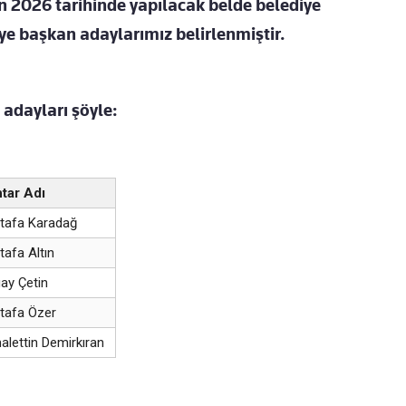
an 2026 tarihinde yapılacak belde belediye
iye başkan adaylarımız belirlenmiştir.
 adayları şöyle:
tar Adı
tafa Karadağ
afa Altın
ay Çetin
tafa Özer
lettin Demirkıran