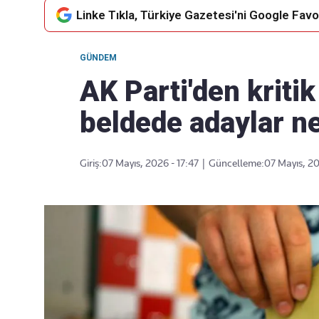
Linke Tıkla, Türkiye Gazetesi'ni Google Favor
GÜNDEM
Takip Edin
Favori mecralarınızda haber
AK Parti'den kriti
akışımıza ulaşın
beldede adaylar ne
Giriş:
07 Mayıs, 2026 - 17:47
|
Güncelleme:
07 Mayıs, 20