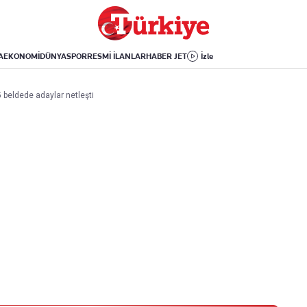
Dünya
Yaşam
Kültür-Sanat
Orta Doğu
Sağlık
Sinema
Avrupa
Hava Durumu
Arkeoloji
A
EKONOMİ
DÜNYA
SPOR
RESMİ İLANLAR
HABER JET
İzle
Amerika
Yemek
Kitap
Afrika
Seyahat
Tarih
5 beldede adaylar netleşti
İsrail-Gazze
Aktüel
Uygulamalar