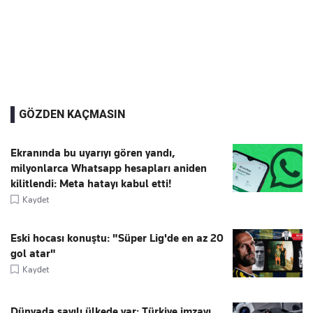
GÖZDEN KAÇMASIN
Ekranında bu uyarıyı gören yandı,
milyonlarca Whatsapp hesapları aniden
kilitlendi: Meta hatayı kabul etti!
Kaydet
Eski hocası konuştu: "Süper Lig'de en az 20
gol atar"
Kaydet
Dünyada sayılı ülkede var: Türkiye imzayı