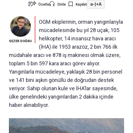
a-
|
+A
Özetle
Dinle
Kaydet
OGM ekiplerinin, orman yangınlarıyla
mücadelesinde bu yıl 28 uçak, 105
helikopter, 14 insansız hava aracı
SEZER DOĞRU
(İHA) ile 1953 arazöz, 2 bin 766 ilk
müdahale aracı ve 878 iş makinesi olmak üzere,
toplam 5 bin 597 kara aracı görev alıyor.
Yangınlarla mücadeleye, yaklaşık 28 bin personel
ve 141 bini aşkın gönüllü de doğrudan destek
veriyor. Sahip olunan kule ve İHA’lar sayesinde,
ülke genelindeki yangınlardan 2 dakika içinde
haber alınabiliyor.