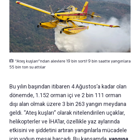
“Ateş kuşları”ndan alevlere 19 bin sorti! 9 bin saatte yangınlara
55 bin ton su attılar
Bu yılın başından itibaren 4 Ağustos’a kadar olan
dönemde, 1.152 orman içi ve 2 bin 111 orman
dışı alan olmak üzere 3 bin 263 yangın meydana
geldi. “Ateş kuşları” olarak nitelendirilen uçaklar,
helikopterler ve İHA’lar, özellikle yaz aylarında
etkisini ve şiddetini artıran yangınlarla mücadele
için yoğun mesai harcadı. Bu kapsamda,
yangına