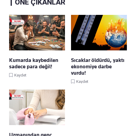
ÖNE ÇIKANLAR
Kumarda kaybedilen
Sıcaklar öldürdü, yaktı
sadece para değil!
ekonomiye darbe
vurdu!
Kaydet
Kaydet
Uzmanından genç