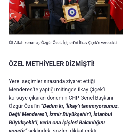
Allah korumuş! Özgür Özel, İçişleri'ni İlkay Çiçek'e verecekti
ÖZEL METHİYELER DİZMİŞTİ!
Yerel seçimler sırasında ziyaret ettiği
Menderes’te yaptığı mitingde İlkay Çiçek’i
kürsüye çıkaran dönemin CHP Genel Başkanı
Özgür Özel’in
“Dedim ki, ‘İlkay’ı tanımıyorsunuz.
Değil Menderes’i, İzmir Büyükşehir’i, İstanbul
Büyükşehir’i, verin ona İçişleri Bakanlığını
yönetir”
şeklindeki sözleri dikkat çekti.