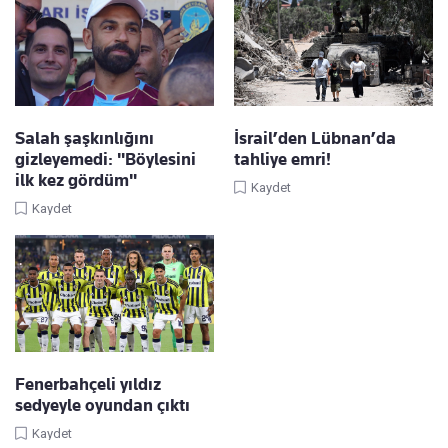
Salah şaşkınlığını
İsrail’den Lübnan’da
gizleyemedi: "Böylesini
tahliye emri!
ilk kez gördüm"
Kaydet
Kaydet
Fenerbahçeli yıldız
sedyeyle oyundan çıktı
Kaydet