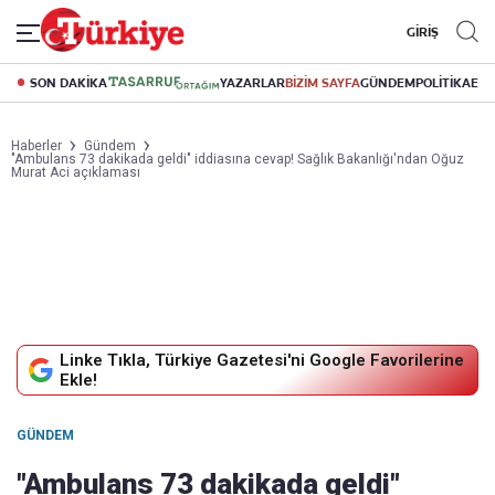
GİRİŞ
SON DAKİKA
YAZARLAR
BİZİM SAYFA
GÜNDEM
POLİTİKA
EK
Haberler
Gündem
"Ambulans 73 dakikada geldi" iddiasına cevap! Sağlık Bakanlığı'ndan Oğuz
Murat Aci açıklaması
Linke Tıkla, Türkiye Gazetesi'ni Google Favorilerine
Ekle!
GÜNDEM
"Ambulans 73 dakikada geldi"