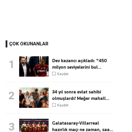
Kaçırmayın
Ücretsiz üye olun, gündemi
şekillendiren gelişmeleri önce siz duyun
ÇOK OKUNANLAR
Dev kazancı açıkladı: "450
1
milyon seviyelerini bul...
Kaydet
34 yıl sonra evlat sahibi
2
olmuşlardı! Meğer mahall...
Kaydet
Galatasaray-Villarreal
3
hazırlık maçı ne zaman, saa...