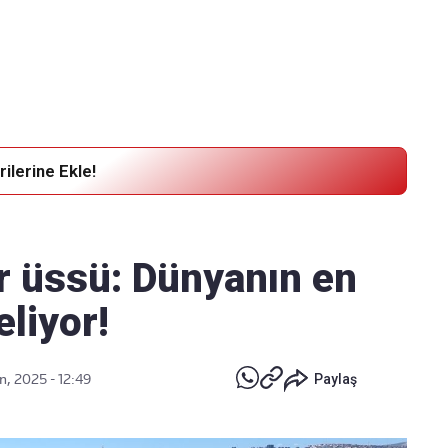
Haber Verin
Editör masamıza bilgi ve materyal
göndermek için
tıklayın
ilerine Ekle!
r üssü: Dünyanın en
liyor!
n, 2025 - 12:49
Paylaş