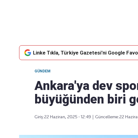
Takip Edin
Favori mecralarınızda haber
akışımıza ulaşın
Linke Tıkla, Türkiye Gazetesi'ni Google Favor
GÜNDEM
Ankara'ya dev spo
büyüğünden biri ge
Giriş:
22 Haziran, 2025 - 12:49
|
Güncelleme:
22 Hazira