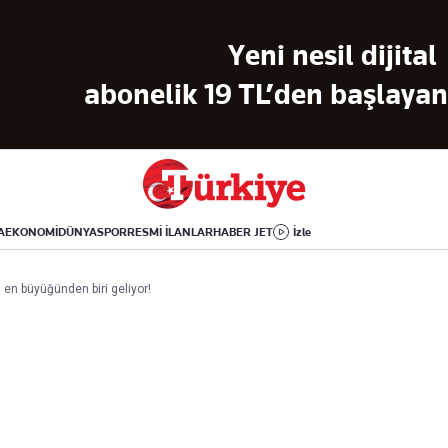
Dünya
Yaşam
Kültür-Sanat
Yeni nesil dijital
Orta Doğu
Sağlık
Sinema
Avrupa
Hava Durumu
Arkeoloji
abonelik 19 TL’den başlayan 
Amerika
Yemek
Kitap
Afrika
Seyahat
Tarih
İsrail-Gazze
Aktüel
A
EKONOMİ
DÜNYA
SPOR
RESMİ İLANLAR
HABER JET
İzle
Uygulamalar
en büyüğünden biri geliyor!