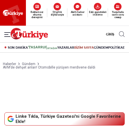
Yeni nesil dijital
abonelik 19 TL’den başlayan fiyatlarla.
GİRİŞ
SON DAKİKA
YAZARLAR
BİZİM SAYFA
GÜNDEM
POLİTİKA
EK
Haberler
Gündem
AVM’de dehşet anları! Otomobille yürüyen merdivene daldı
Linke Tıkla, Türkiye Gazetesi'ni Google Favorilerine
Ekle!