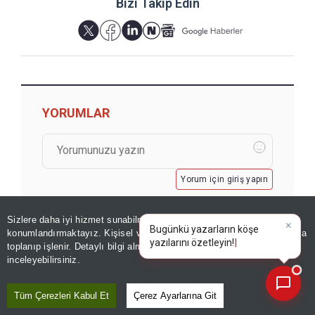
Bizi Takip Edin
YORUMLAR
Yorum için giriş yapın
Sizlere daha iyi hizmet sunabilmek adına sitemizde
çerez
konumlandırmaktayız. Kişisel verileriniz, KVKK ve GDPR kapsamında
×
Bugünkü yazarların kö
toplanıp işlenir. Detaylı bilgi almak için
Aydınlatma Metnimizi
📰
Son 30 güne ait haberleri, spor gelişmelerini veya yazar yazılarını sorgulayabilirsiniz.
inceleyebilirsiniz.
GÖZDEN KAÇMASIN
Tüm Çerezleri Kabul Et
Çerez Ayarlarına Git