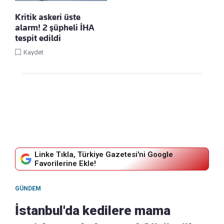
Kritik askeri üste
alarm! 2 şüpheli İHA
tespit edildi
Kaydet
Linke Tıkla, Türkiye Gazetesi'ni Google
Favorilerine Ekle!
GÜNDEM
İstanbul'da kedilere mama