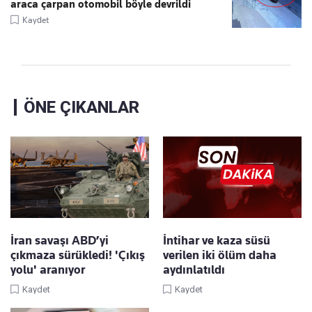
araca çarpan otomobil böyle devrildi
Kaydet
ÖNE ÇIKANLAR
İran savaşı ABD’yi
İntihar ve kaza süsü
çıkmaza sürükledi! 'Çıkış
verilen iki ölüm daha
yolu' aranıyor
aydınlatıldı
Kaydet
Kaydet