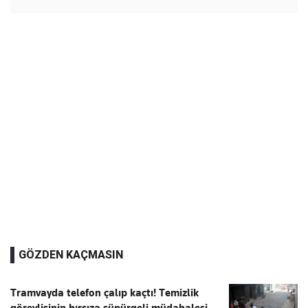
GÖZDEN KAÇMASIN
Tramvayda telefon çalıp kaçtı! Temizlik
görevlisinin hırsıza süpürgeli müdahalesi