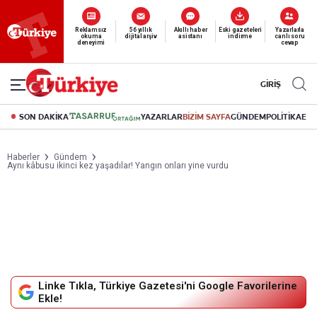
Yeni nesil dijital
abonelik 19 TL’den başlayan fiyatlarla.
GİRİŞ
SON DAKİKA
YAZARLAR
BİZİM SAYFA
GÜNDEM
POLİTİKA
EK
Haberler
Gündem
Aynı kâbusu ikinci kez yaşadılar! Yangın onları yine vurdu
Linke Tıkla, Türkiye Gazetesi'ni Google Favorilerine
Ekle!