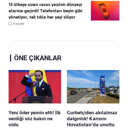
13 ülkeye sızan casus yazılım dünyayı
alarma geçirdi! Telefonları beyin gibi
yönetiyor, tek tıkla her şeyi siliyor
Kaydet
ÖNE ÇIKANLAR
Yeni lider yemin etti! İlk
Gurbetçiden akılalmaz
verdiği söz bakın ne
dalgınlık! Karısını
oldu
Hırvatistan'da unuttu