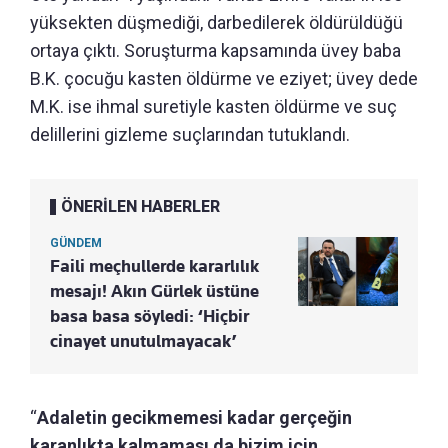
yüksekten düşmediği, darbedilerek öldürüldüğü
ortaya çıktı. Soruşturma kapsamında üvey baba
B.K. çocuğu kasten öldürme ve eziyet; üvey dede
M.K. ise ihmal suretiyle kasten öldürme ve suç
delillerini gizleme suçlarından tutuklandı.
ÖNERİLEN HABERLER
GÜNDEM
Faili meçhullerde kararlılık
mesajı! Akın Gürlek üstüne
basa basa söyledi: ‘Hiçbir
cinayet unutulmayacak’
“
Adaletin gecikmemesi kadar gerçeğin
karanlıkta kalmaması da bizim için