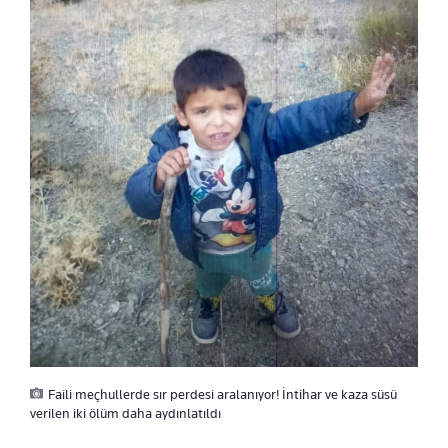
Faili meçhullerde sır perdesi aralanıyor! İntihar ve kaza süsü
verilen iki ölüm daha aydınlatıldı