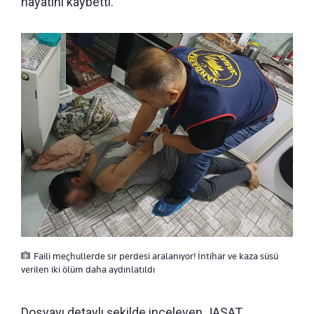
hayatını kaybetti.
Faili meçhullerde sır perdesi aralanıyor! İntihar ve kaza süsü
verilen iki ölüm daha aydınlatıldı
Dosyayı detaylı şekilde inceleyen JASAT