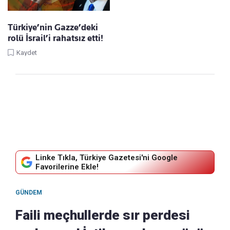
Türkiye’nin Gazze’deki
rolü İsrail’i rahatsız etti!
Kaydet
Linke Tıkla, Türkiye Gazetesi'ni Google
Favorilerine Ekle!
GÜNDEM
Faili meçhullerde sır perdesi