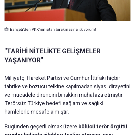
Bahçeli'den PKK'nın silah bırakmasına ilk yorum!
"TARİHİ NİTELİKTE GELİŞMELER
YAŞANIYOR"
Milliyetçi Hareket Partisi ve Cumhur İttifakı hiçbir
tahrike ve bozucu telkine kapılmadan siyasi dirayetini
ve mücadele direncini bihakkın muhafaza etmiştir.
Terörsüz Türkiye hedefi sağlam ve sağlıklı
hamlelerle mesafe almıştır.
Bugünden geçerli olmak üzere
bölücü terör örgütü
gruplar halinde silahları teslim etmeye, aynı