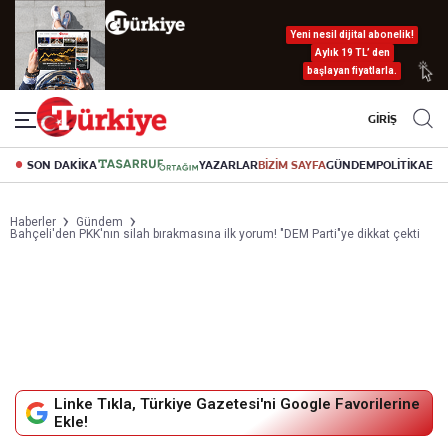
Yeni nesil dijital abonelik!
Aylık 19 TL’ den
başlayan fiyatlarla.
GİRİŞ
SON DAKİKA
YAZARLAR
BİZİM SAYFA
GÜNDEM
POLİTİKA
EK
Haberler
Gündem
Bahçeli'den PKK'nın silah bırakmasına ilk yorum! "DEM Parti"ye dikkat çekti
Linke Tıkla, Türkiye Gazetesi'ni Google Favorilerine
Ekle!