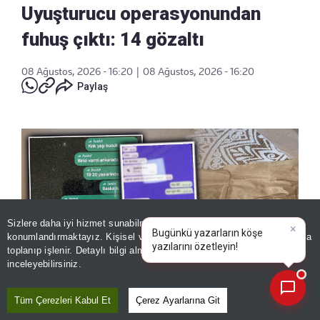
Uyuşturucu operasyonundan
fuhuş çıktı: 14 gözaltı
08 Ağustos, 2026 - 16:20
|
08 Ağustos, 2026 - 16:20
Paylaş
Sizlere daha iyi hizmet sunabilmek adına sitemizde
çerez
×
Bugünkü yazarların köşe
konumlandırmaktayız. Kişisel verileriniz, KVKK ve GDPR kapsamında
yazılarını özetleyin!
|
toplanıp işlenir. Detaylı bilgi almak için
Aydınlatma Metnimizi
📰
Son 30 güne ait haberleri, spor gelişmelerini veya yazar yazılarını sorgulayabilirsiniz.
inceleyebilirsiniz.
Tüm Çerezleri Kabul Et
Çerez Ayarlarına Git
Mide bulandıran yazışmalar! Uyuşturucu operasyonundan
fuhuş çıktı: 14 gözaltı