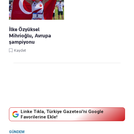
İlke Özyüksel
Mihrioğlu, Avrupa
şampiyonu
Kaydet
Linke Tıkla, Türkiye Gazetesi'ni Google
Favorilerine Ekle!
GÜNDEM