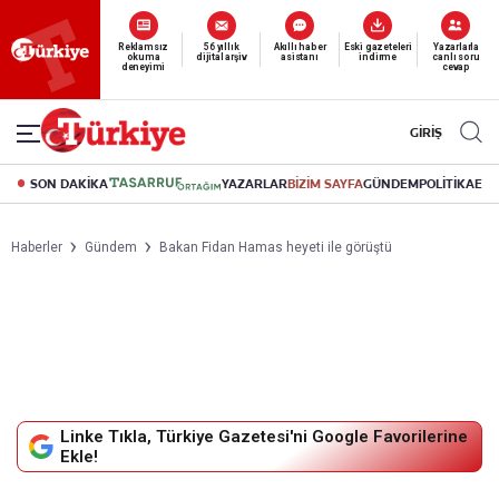
Yeni nesil dijital
okuma deneyimi
canlı soru cevap
abonelik 19 TL’den başlayan fiyatlarla.
GİRİŞ
SON DAKİKA
YAZARLAR
BİZİM SAYFA
GÜNDEM
POLİTİKA
EK
Haberler
Gündem
Bakan Fidan Hamas heyeti ile görüştü
Linke Tıkla, Türkiye Gazetesi'ni Google Favorilerine
Ekle!