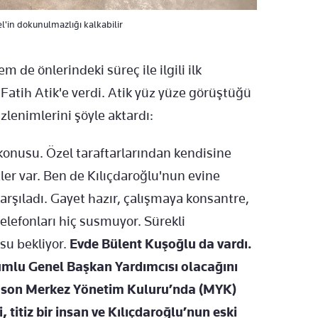
l'in dokunulmazlığı kalkabilir
de önlerindeki süreç ile ilgili ilk
atih Atik'e verdi. Atik yüz yüze görüştüğü
zlenimlerini şöyle aktardı:
konusu. Özel taraftarlarından kendisine
zler var. Ben de Kılıçdaroğlu'nun evine
karşıladı. Gayet hazır, çalışmaya konsantre,
elefonları hiç susmuyor. Sürekli
su bekliyor.
Evde Bülent Kuşoğlu da vardı.
umlu Genel Başkan Yardımcısı olacağını
 son Merkez Yönetim Kuluru’nda (MYK)
 titiz bir insan ve Kılıçdaroğlu’nun eski