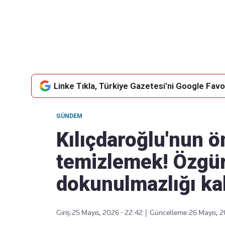
Takip Edin
Favori mecralarınızda haber
akışımıza ulaşın
Linke Tıkla, Türkiye Gazetesi'ni Google Favor
GÜNDEM
Kılıçdaroğlu'nun ö
temizlemek! Özgür
dokunulmazlığı kal
Giriş:
25 Mayıs, 2026 - 22:42
|
Güncelleme:
26 Mayıs, 2