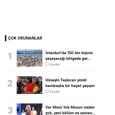
Kaçırmayın
Ücretsiz üye olun, gündemi
şekillendiren gelişmeleri önce siz duyun
ÇOK OKUNANLAR
İstanbul'da 150 bin kişinin
1
yaşayacağı bölgede ger...
Kaydet
Hüseyin Taşkıran şimdi
2
bambaşka bir hayat yaşıyor
Kaydet
Var Mısın Yok Musun neden
3
yok, yeni bölüm ne zaman...