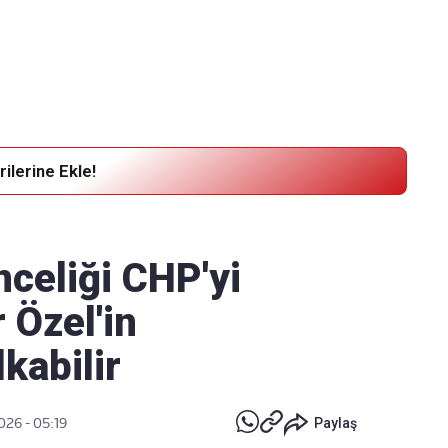
Haber Verin
Editör masamıza bilgi ve materyal
göndermek için
tıklayın
ilerine Ekle!
nceliği CHP'yi
 Özel'in
kabilir
026 - 05:19
Paylaş