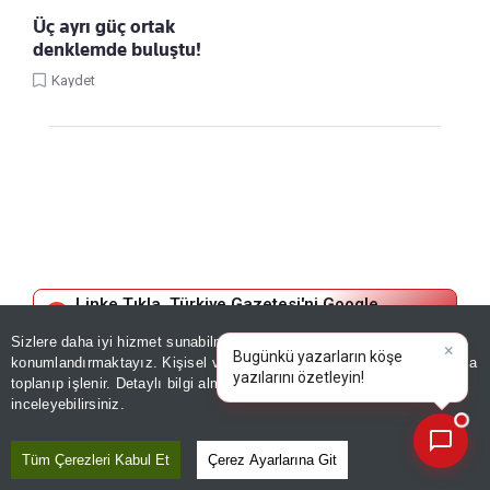
Üç ayrı güç ortak
denklemde buluştu!
Kaydet
Linke Tıkla, Türkiye Gazetesi'ni Google
Favorilerine Ekle!
Sizlere daha iyi hizmet sunabilmek adına sitemizde
çerez
×
Bugünkü yazarların köşe
konumlandırmaktayız. Kişisel verileriniz, KVKK ve GDPR kapsamında
yazılarını özetleyin!
|
GÜNDEM
toplanıp işlenir. Detaylı bilgi almak için
Aydınlatma Metnimizi
📰
Son 30 güne ait haberleri, spor gelişmelerini veya yazar yazılarını sorgulayabilirsiniz.
inceleyebilirsiniz.
Fatih'te camide ‘Pes’ dedirten
olay! Namaza durdu, yılların
Tüm Çerezleri Kabul Et
Çerez Ayarlarına Git