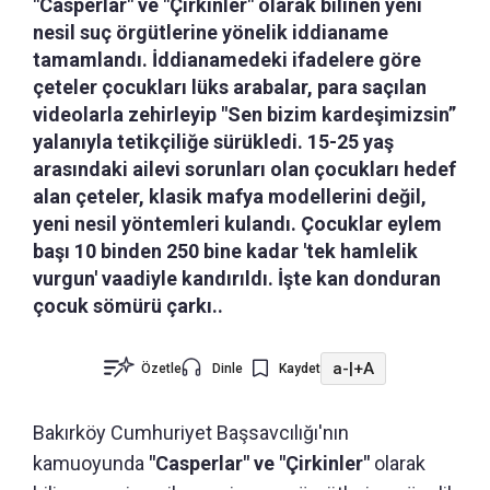
"Casperlar" ve "Çirkinler" olarak bilinen yeni
nesil suç örgütlerine yönelik iddianame
tamamlandı. İddianamedeki ifadelere göre
çeteler çocukları lüks arabalar, para saçılan
videolarla zehirleyip "Sen bizim kardeşimizsin”
yalanıyla tetikçiliğe sürükledi. 15-25 yaş
arasındaki ailevi sorunları olan çocukları hedef
alan çeteler, klasik mafya modellerini değil,
yeni nesil yöntemleri kulandı. Çocuklar eylem
başı 10 binden 250 bine kadar 'tek hamlelik
vurgun' vaadiyle kandırıldı. İşte kan donduran
çocuk sömürü çarkı..
a-
|
+A
Özetle
Dinle
Kaydet
Bakırköy Cumhuriyet Başsavcılığı'nın
kamuoyunda
"Casperlar" ve "Çirkinler"
olarak