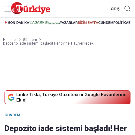
GİRİŞ
SON DAKİKA
YAZARLAR
BİZİM SAYFA
GÜNDEM
POLİTİKA
EK
Haberler
Gündem
Depozito iade sistemi başladı! Her birine 1 TL verilecek
Linke Tıkla, Türkiye Gazetesi'ni Google Favorilerine
Ekle!
GÜNDEM
Depozito iade sistemi başladı! Her