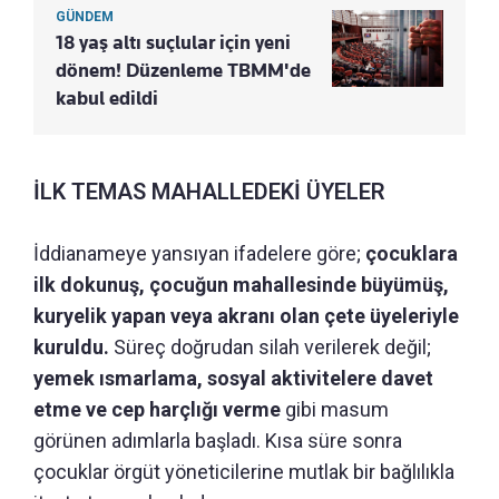
GÜNDEM
18 yaş altı suçlular için yeni
dönem! Düzenleme TBMM'de
kabul edildi
İLK TEMAS MAHALLEDEKİ ÜYELER
İddianameye yansıyan ifadelere göre;
çocuklara
ilk dokunuş, çocuğun mahallesinde büyümüş,
kuryelik yapan veya akranı olan çete üyeleriyle
kuruldu.
Süreç doğrudan silah verilerek değil;
yemek ısmarlama, sosyal aktivitelere davet
etme ve cep harçlığı verme
gibi masum
görünen adımlarla başladı. Kısa süre sonra
çocuklar örgüt yöneticilerine mutlak bir bağlılıkla