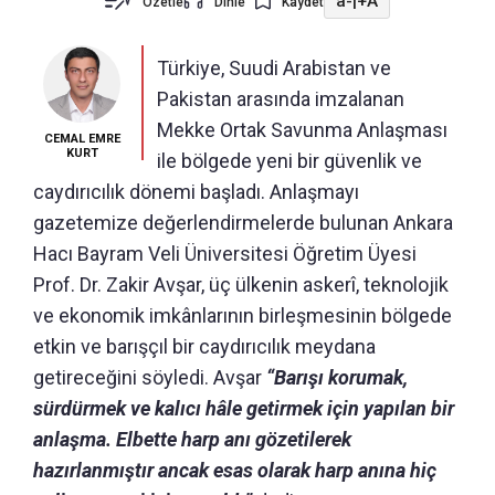
a-
|
+A
Özetle
Dinle
Kaydet
Türkiye, Suudi Arabistan ve
Pakistan arasında imzalanan
Mekke Ortak Savunma Anlaşması
CEMAL EMRE
KURT
ile bölgede yeni bir güvenlik ve
caydırıcılık dönemi başladı. Anlaşmayı
gazetemize değerlendirmelerde bulunan Ankara
Hacı Bayram Veli Üniversitesi Öğretim Üyesi
Prof. Dr. Zakir Avşar, üç ülkenin askerî, teknolojik
ve ekonomik imkânlarının birleşmesinin bölgede
etkin ve barışçıl bir caydırıcılık meydana
getireceğini söyledi. Avşar
“Barışı korumak,
sürdürmek ve kalıcı hâle getirmek için yapılan bir
anlaşma. Elbette harp anı gözetilerek
hazırlanmıştır ancak esas olarak harp anına hiç