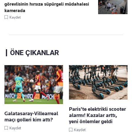
görevlisinin hırsıza süpürgeli müdahalesi
kamerada
Kaydet
ÖNE ÇIKANLAR
Paris'te elektrikli scooter
Galatasaray-Villearreal
alarmı! Kazalar arttı,
maçı golleri kim attı?
yeni önlemler geldi
Kaydet
Kaydet