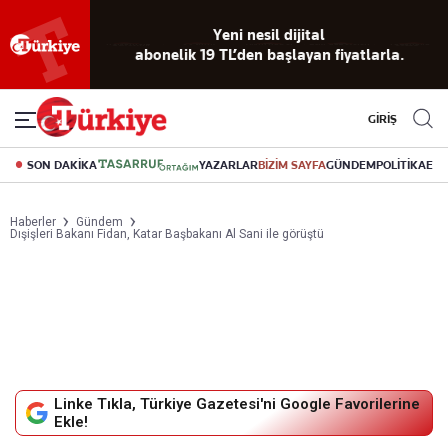
Yeni nesil dijital
abonelik 19 TL’den başlayan fiyatlarla.
GİRİŞ
SON DAKİKA
YAZARLAR
BİZİM SAYFA
GÜNDEM
POLİTİKA
EK
Haberler
Gündem
Dışişleri Bakanı Fidan, Katar Başbakanı Al Sani ile görüştü
Linke Tıkla, Türkiye Gazetesi'ni Google Favorilerine
Ekle!