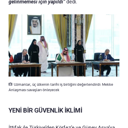
gelinmemesi için yapıldı”
dedi.
Uzmanlar, üç ülkenin tarihi iş birliğini değerlendirdi: Mekke
Anlaşması savaşları önleyecek
YENİ BİR GÜVENLİK İKLİMİ
İttifak ile Türkiye’den Körfez’e ve Güney Asya’ya