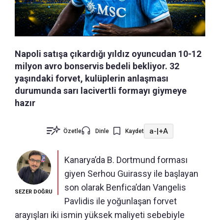
Napoli satışa çıkardığı yıldız oyuncudan 10-12
milyon avro bonservis bedeli bekliyor. 32
yaşındaki forvet, kulüplerin anlaşması
durumunda sarı lacivertli formayı giymeye
hazır
a-
|
+A
Özetle
Dinle
Kaydet
Kanarya’da B. Dortmund forması
giyen Serhou Guirassy ile başlayan
son olarak Benfica’dan Vangelis
SEZER DOĞRU
Pavlidis ile yoğunlaşan forvet
arayışları iki ismin yüksek maliyeti sebebiyle