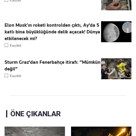
Kaydet
Elon Musk’ın roketi kontrolden çıktı, Ay'da 5
katlı bina büyüklüğünde delik açacak! Dünya
etkilenecek mi?
Kaydet
Sturm Graz'dan Fenerbahçe itirafı: "Mümkün
değil"
Kaydet
ÖNE ÇIKANLAR