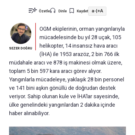
a-
|
+A
Özetle
Dinle
Kaydet
OGM ekiplerinin, orman yangınlarıyla
mücadelesinde bu yıl 28 uçak, 105
helikopter, 14 insansız hava aracı
SEZER DOĞRU
(İHA) ile 1953 arazöz, 2 bin 766 ilk
müdahale aracı ve 878 iş makinesi olmak üzere,
toplam 5 bin 597 kara aracı görev alıyor.
Yangınlarla mücadeleye, yaklaşık 28 bin personel
ve 141 bini aşkın gönüllü de doğrudan destek
veriyor. Sahip olunan kule ve İHA’lar sayesinde,
ülke genelindeki yangınlardan 2 dakika içinde
haber alınabiliyor.