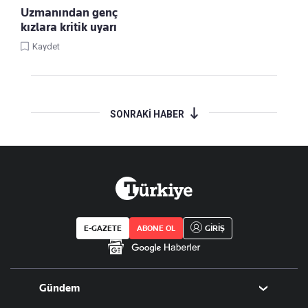
Uzmanından genç
kızlara kritik uyarı
Kaydet
SONRAKİ HABER
E-GAZETE
ABONE OL
GİRİŞ
Gündem