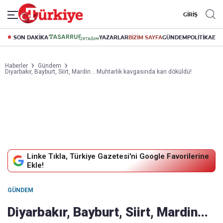
GİRİŞ
SON DAKİKA
YAZARLAR
BİZİM SAYFA
GÜNDEM
POLİTİKA
EK
Haberler
Gündem
Diyarbakır, Bayburt, Siirt, Mardin... Muhtarlık kavgasında kan döküldü!
Linke Tıkla, Türkiye Gazetesi'ni Google Favorilerine
Ekle!
GÜNDEM
Diyarbakır, Bayburt, Siirt, Mardin...