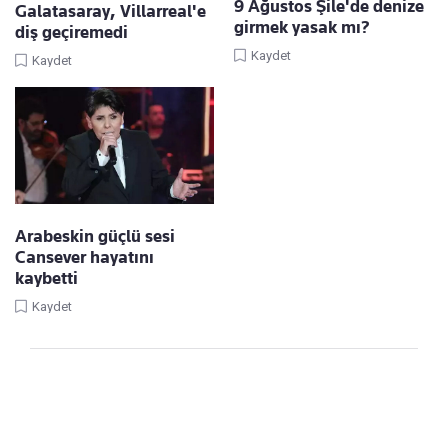
9 Ağustos Şile'de denize
Galatasaray, Villarreal'e
girmek yasak mı?
diş geçiremedi
Kaydet
Kaydet
Arabeskin güçlü sesi
Cansever hayatını
kaybetti
Kaydet