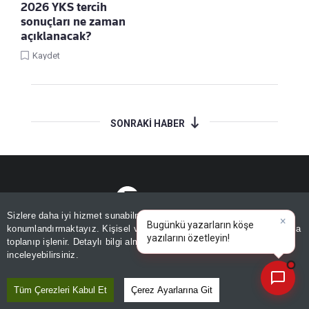
2026 YKS tercih
sonuçları ne zaman
açıklanacak?
Kaydet
SONRAKİ HABER
Sizlere daha iyi hizmet sunabilmek adına sitemizde
çerez
×
Bugünkü yazarların köşe
konumlandırmaktayız. Kişisel verileriniz, KVKK ve GDPR kapsamında
yazılarını özetleyin!
|
E-GAZETE
ABONE OL
GİRİŞ
toplanıp işlenir. Detaylı bilgi almak için
Aydınlatma Metnimizi
📰
Son 30 güne ait haberleri, spor gelişmelerini veya yazar yazılarını sorgulayabilirsiniz.
inceleyebilirsiniz.
Tüm Çerezleri Kabul Et
Çerez Ayarlarına Git
Gündem