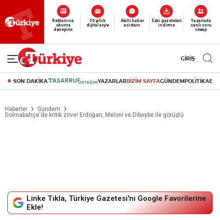
Reklamsız
56 yıllık
Akıllı haber
Eski gazeteleri
Yazarlarla
okuma
dijital arşiv
asistanı
indirme
canlı soru
deneyimi
cevap
GİRİŞ
SON DAKİKA
YAZARLAR
BİZİM SAYFA
GÜNDEM
POLİTİKA
EK
Haberler
Gündem
Dolmabahçe'de kritik zirve! Erdoğan, Meloni ve Dibeybe ile görüştü
Linke Tıkla, Türkiye Gazetesi'ni Google Favorilerine
Ekle!