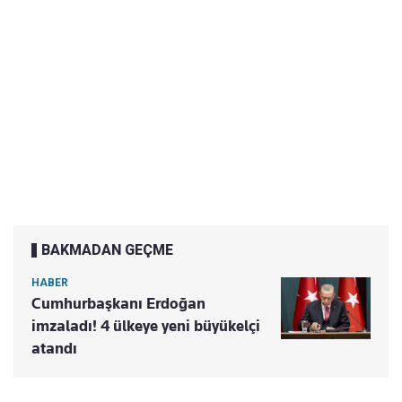
BAKMADAN GEÇME
HABER
Cumhurbaşkanı Erdoğan
imzaladı! 4 ülkeye yeni büyükelçi
atandı