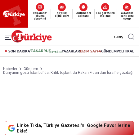
Reklamsız
56 yıllık
Akıllı haber
Eski gazeteleri
Yazarlarla
okuma
dijital arşiv
asistanı
indirme
canlı soru
deneyimi
cevap
GİRİŞ
SON DAKİKA
YAZARLAR
BİZİM SAYFA
GÜNDEM
POLİTİKA
EK
Haberler
Gündem
Dünyanın gözü İstanbul'da! Kritik toplantıda Hakan Fidan'dan İsrail'e gözdağı
Linke Tıkla, Türkiye Gazetesi'ni Google Favorilerine
Ekle!