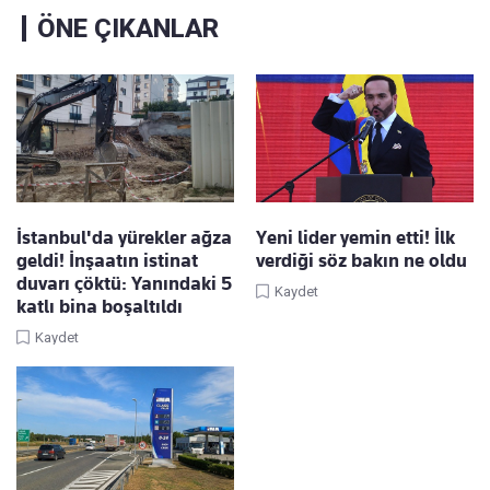
ÖNE ÇIKANLAR
İstanbul'da yürekler ağza
Yeni lider yemin etti! İlk
geldi! İnşaatın istinat
verdiği söz bakın ne oldu
duvarı çöktü: Yanındaki 5
Kaydet
katlı bina boşaltıldı
Kaydet