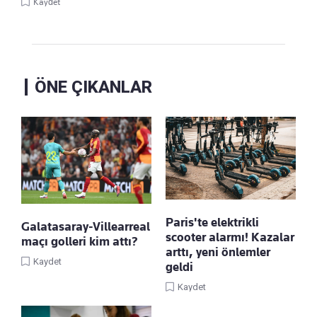
Kaydet
ÖNE ÇIKANLAR
Paris'te elektrikli
Galatasaray-Villearreal
scooter alarmı! Kazalar
maçı golleri kim attı?
arttı, yeni önlemler
Kaydet
geldi
Kaydet