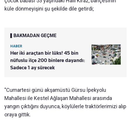
çocuk babası 53 yaşındaki Halil Kiraz, bahçesinin
küle dönmeyişini şu şekilde dile getirdi;
BAKMADAN GEÇME
HABER
Her iki araçtan bir lüks! 45 bin
nüfuslu ilçe 200 binlere dayandı:
Sadece 1 ay sürecek
"Cumartesi günü akşamüstü Gürsu İpekyolu
Mahallesi ile Kestel Ağlaşan Mahallesi arasında
yangın çıktığını duyunca, köylülerle traktörlerimizi alıp
oraya gittik.