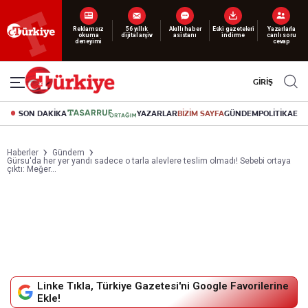
Yeni nesil dijital
abonelik 19 TL’den başlayan fiyatlarla.
GİRİŞ
SON DAKİKA
YAZARLAR
BİZİM SAYFA
GÜNDEM
POLİTİKA
EK
Haberler
Gündem
Gürsu'da her yer yandı sadece o tarla alevlere teslim olmadı! Sebebi ortaya
çıktı: Meğer...
Linke Tıkla, Türkiye Gazetesi'ni Google Favorilerine
Ekle!