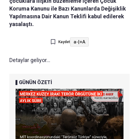
çocuklara ilişkin düzenleme içeren Çocuk
Koruma Kanunu ile Bazı Kanunlarda Değişiklik
Yapılmasına Dair Kanun Teklifi kabul edilerek
yasalaştı.
a-
|
+A
Kaydet
Detaylar geliyor...
GÜNÜN ÖZETİ