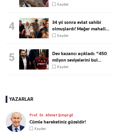
Kaydet
34 yıl sonra evlat sahibi
4
olmuşlardı! Meğer mahall...
Kaydet
Dev kazancı açıkladı: "450
5
milyon seviyelerini bul...
Kaydet
YAZARLAR
Prof. Dr. Ahmet Şimşirgil
Cümle hareketiniz güzeldir!
Kaydet