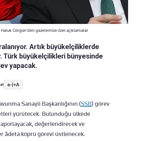
i Haluk Görgün'den gazetemize özel açiklamalar
alanıyor. Artık büyükelçiliklerde
 Türk büyükelçilikleri bünyesinde
rev yapacak.
a-
|
+A
et
avunma Sanayii Başkanlığının (
SSB
) görev
etleri yürütecek. Bulunduğu ülkede
raporlayacak, değerlendirecek ve
er âdeta köprü görevi üstlenecek.