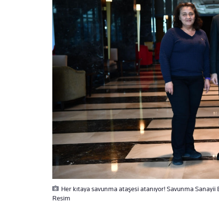
Her kıtaya savunma ataşesi atanıyor! Savunma Sanayii 
Resim