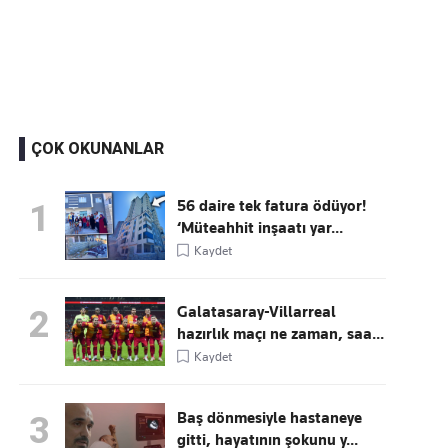
Kaçırmayın
Ücretsiz üye olun, gündemi şekillendiren gelişmeleri önce siz duyun
ÇOK OKUNANLAR
56 daire tek fatura ödüyor!
1
‘Müteahhit inşaatı yar...
Kaydet
Galatasaray-Villarreal
2
hazırlık maçı ne zaman, saa...
Kaydet
Baş dönmesiyle hastaneye
3
gitti, hayatının şokunu y...