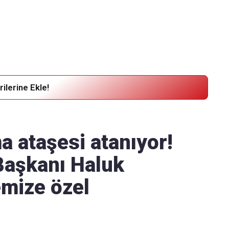
Haber Verin
Editör masamıza bilgi ve materyal göndermek için
tıklayın
ilerine Ekle!
a ataşesi atanıyor!
Başkanı Haluk
mize özel