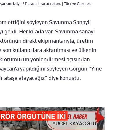
ısını izliyor! 11 ayda ihracat rekoru | Türkiye Gazetesi
am ettiğini söyleyen Savunma Sanayii
ı geldi. Her kıtada var. Savunma sanayi
ektörünün direkt ekipmanlarıyla, üretim
e son kullanıcılara aktarılması ve ülkenin
sektörümüzün yönlendirmesi açısından
baycan’a yapıldığını söyleyen Görgün “Yine
ir ataşe atayacağız” diye konuştu.