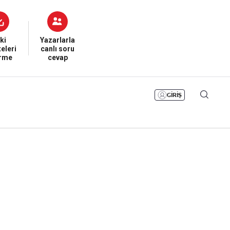
Bizim Sayfa
Namaz Vakitleri
Sesli Yayınlar
ki
Yazarlarla
eleri
canlı soru
irme
cevap
GİRİŞ