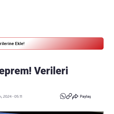
Haber Verin
Editör masamıza bilgi ve materyal
göndermek için
tıklayın
ilerine Ekle!
eprem! Verileri
, 2024 - 05:11
Paylaş