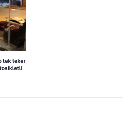
p tek teker
osikletli