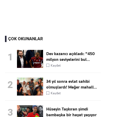
Kaçırmayın
Ücretsiz üye olun, gündemi
şekillendiren gelişmeleri önce siz duyun
ÇOK OKUNANLAR
Dev kazancı açıkladı: "450
1
milyon seviyelerini bul...
Kaydet
34 yıl sonra evlat sahibi
2
olmuşlardı! Meğer mahall...
Kaydet
Hüseyin Taşkıran şimdi
3
bambaşka bir hayat yaşıyor