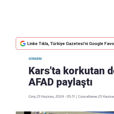
Takip Edin
Favori mecralarınızda haber
akışımıza ulaşın
Linke Tıkla, Türkiye Gazetesi'ni Google Favor
GÜNDEM
Kars'ta korkutan d
AFAD paylaştı
Giriş:
23 Haziran, 2024 - 05:11
|
Güncelleme:
23 Haziran