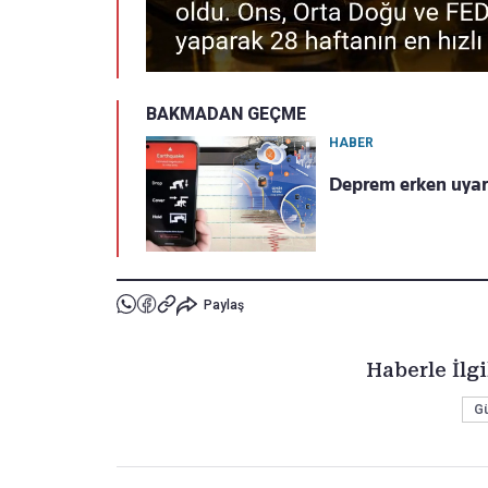
BAKMADAN GEÇME
HABER
Deprem erken uyarı
Paylaş
Haberle İlgi
G