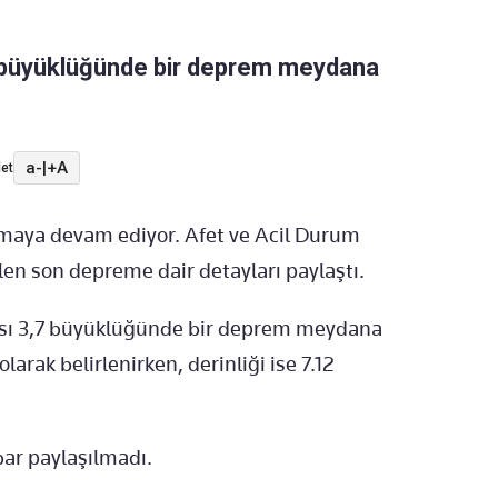
 büyüklüğünde bir deprem meydana
a-
|
+A
et
anmaya devam ediyor. Afet ve Acil Durum
n son depreme dair detayları paylaştı.
rısı 3,7 büyüklüğünde bir deprem meydana
arak belirlenirken, derinliği ise 7.12
bar paylaşılmadı.