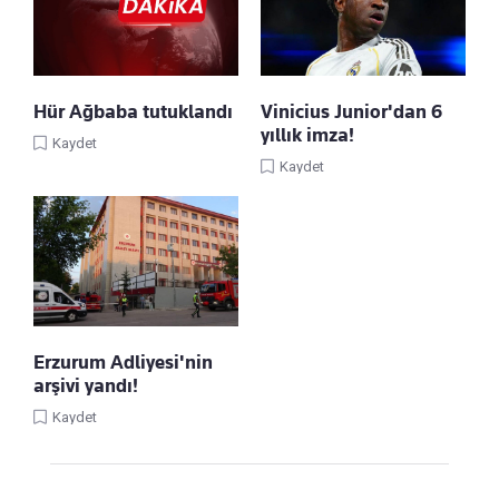
Hür Ağbaba tutuklandı
Vinicius Junior'dan 6
yıllık imza!
Kaydet
Kaydet
Erzurum Adliyesi'nin
arşivi yandı!
Kaydet