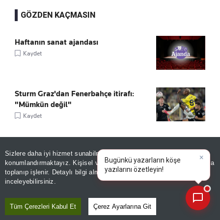
GÖZDEN KAÇMASIN
Haftanın sanat ajandası
Kaydet
Sturm Graz'dan Fenerbahçe itirafı:
"Mümkün değil"
Kaydet
Tarihî kitaplar dijital ortama taşınacak!
Sizlere daha iyi hizmet sunabilmek adına sitemizde
çerez
Kaydet
×
Bugünkü yazarların köşe
konumlandırmaktayız. Kişisel verileriniz, KVKK ve GDPR kapsamında
yazılarını
toplanıp işlenir. Detaylı bilgi almak için
Aydınlatma Metnimizi
📰
Son 30 güne ait haberleri, spor gelişmelerini veya yazar yazılarını sorgulayabilirsiniz.
inceleyebilirsiniz.
BES YATIRIMCISININ YANILGISI!
Tüm Çerezleri Kabul Et
Çerez Ayarlarına Git
Kaydet