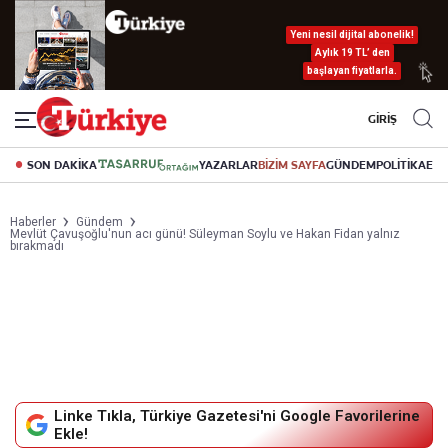
Yeni nesil dijital abonelik!
Aylık 19 TL’ den
başlayan fiyatlarla.
GİRİŞ
SON DAKİKA
YAZARLAR
BİZİM SAYFA
GÜNDEM
POLİTİKA
EK
Haberler
Gündem
Mevlüt Çavuşoğlu'nun acı günü! Süleyman Soylu ve Hakan Fidan yalnız
bırakmadı
Linke Tıkla, Türkiye Gazetesi'ni Google Favorilerine
Ekle!