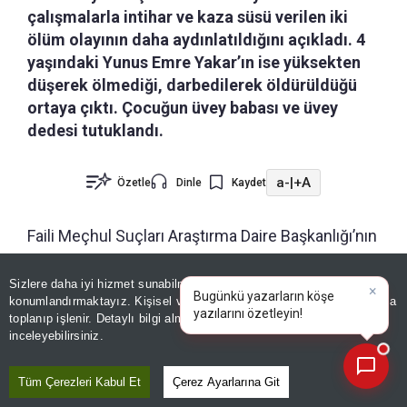
çalışmalarla intihar ve kaza süsü verilen iki
ölüm olayının daha aydınlatıldığını açıkladı. 4
yaşındaki Yunus Emre Yakar’ın ise yüksekten
düşerek ölmediği, darbedilerek öldürüldüğü
ortaya çıktı. Çocuğun üvey babası ve üvey
dedesi tutuklandı.
a-
|
+A
Özetle
Dinle
Kaydet
Faili Meçhul Suçları Araştırma Daire Başkanlığı’nın
yürüttüğü titiz çalışmaları tüm hızıyla sürerken,
2
Sizlere daha iyi hizmet sunabilmek adına sitemizde
çerez
faili meçhul daha aydınlatıldı.
konumlandırmaktayız. Kişisel verileriniz, KVKK ve GDPR kapsamında
×
Bugü
|
toplanıp işlenir. Detaylı bilgi almak için
Aydınlatma Metnimizi
📰
Adalet Bakanı Akın Gürlek,
14 yaşındaki
Son 30 güne ait haberleri, spor gelişmelerini veya yazar yazılarını sorgulayabilirsiniz.
inceleyebilirsiniz.
Damlanur Sarihan ve 4 yaşındaki Yunus Emre
Yakar
cinayetlerini çözüldüğü açıkladı. Sarihan’ın
Tüm Çerezleri Kabul Et
Çerez Ayarlarına Git
ölümüne intihar süsü verildiğini belirten Gürlek, 7