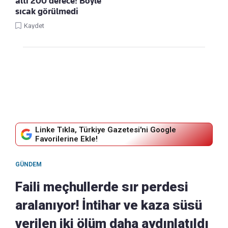
altı 200 derece! Böyle
sıcak görülmedi
Kaydet
Linke Tıkla, Türkiye Gazetesi'ni Google
Favorilerine Ekle!
GÜNDEM
Faili meçhullerde sır perdesi
aralanıyor! İntihar ve kaza süsü
verilen iki ölüm daha aydınlatıldı