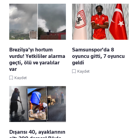
Brezilya'yı hortum
Samsunspor'da 8
vurdu! Yetkililer alarma
oyuncu gitti, 7 oyuncu
geçti, ölü ve yaralılar
geldi
var
Kaydet
Kaydet
Dışarısı 40, ayaklarının