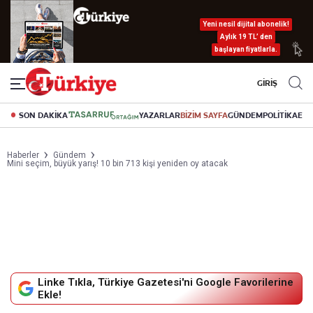
Yeni nesil dijital abonelik!
Aylık 19 TL’ den
başlayan fiyatlarla.
GİRİŞ
SON DAKİKA
YAZARLAR
BİZİM SAYFA
GÜNDEM
POLİTİKA
EK
Haberler
Gündem
Mini seçim, büyük yarış! 10 bin 713 kişi yeniden oy atacak
Linke Tıkla, Türkiye Gazetesi'ni Google Favorilerine
Ekle!