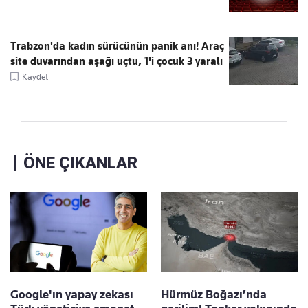
Trabzon'da kadın sürücünün panik anı! Araç
site duvarından aşağı uçtu, 1'i çocuk 3 yaralı
Kaydet
ÖNE ÇIKANLAR
Google'ın yapay zekası
Hürmüz Boğazı’nda