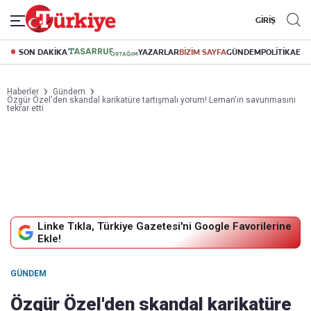
GİRİŞ
SON DAKİKA
YAZARLAR
BİZİM SAYFA
GÜNDEM
POLİTİKA
EK
Haberler
Gündem
Özgür Özel'den skandal karikatüre tartışmalı yorum! Leman'ın savunmasını
tekrar etti
Linke Tıkla, Türkiye Gazetesi'ni Google Favorilerine
Ekle!
GÜNDEM
Özgür Özel'den skandal karikatüre