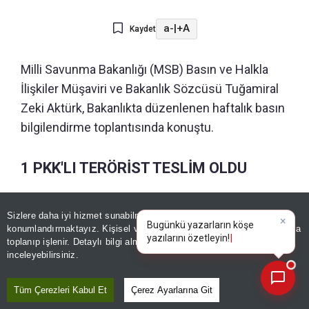
a-
|
+A
Kaydet
Milli Savunma Bakanlığı (MSB) Basın ve Halkla
İlişkiler Müşaviri ve Bakanlık Sözcüsü Tuğamiral
Zeki Aktürk, Bakanlıkta düzenlenen haftalık basın
bilgilendirme toplantısında konuştu.
1 PKK'LI TERÖRİST TESLİM OLDU
Aktürk, Türk Silahlı Kuvvetlerinin (TSK), ülkenin
Sizlere daha iyi hizmet sunabilmek adına sitemizde
çerez
×
Bugünkü yazarların köşe
güvenliğinin sağlanması, milletimizin huzurunun
konumlandırmaktayız. Kişisel verileriniz, KVKK ve GDPR kapsamında
yazılarını özetleyin!
|
toplanıp işlenir. Detaylı bilgi almak için
Aydınlatma Metnimizi
korunması ve devletin bekasının muhafazası
📰
Son 30 güne ait haberleri, spor gelişmelerini veya yazar yazılarını sorgulayabilirsiniz.
inceleyebilirsiniz.
amacıyla her türlü risk ve tehdit unsuruna karşı
yürüttüğü faaliyetlerini azim ve kararlılıkla
Tüm Çerezleri Kabul Et
Çerez Ayarlarına Git
sürdürdüğünü belirterek
"Son bir hafta içerisinde