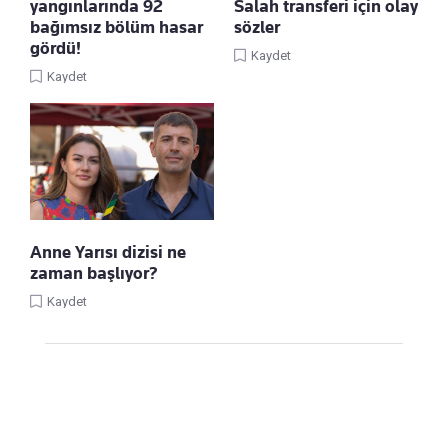
yangınlarında 92
Salah transferi için olay
bağımsız bölüm hasar
sözler
gördü!
Kaydet
Kaydet
Anne Yarısı dizisi ne
zaman başlıyor?
Kaydet