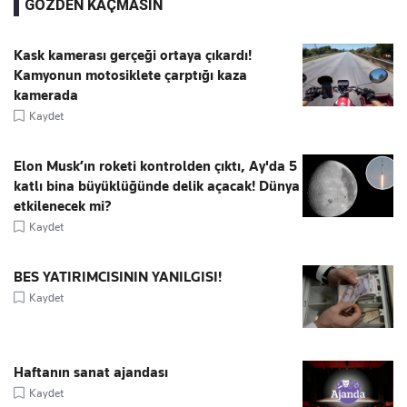
GÖZDEN KAÇMASIN
Kask kamerası gerçeği ortaya çıkardı!
Kamyonun motosiklete çarptığı kaza
kamerada
Kaydet
Elon Musk’ın roketi kontrolden çıktı, Ay'da 5
katlı bina büyüklüğünde delik açacak! Dünya
etkilenecek mi?
Kaydet
BES YATIRIMCISININ YANILGISI!
Kaydet
Haftanın sanat ajandası
Kaydet