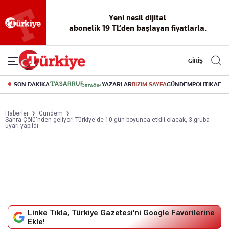
Yeni nesil dijital
abonelik 19 TL’den başlayan fiyatlarla.
GİRİŞ
SON DAKİKA
YAZARLAR
BİZİM SAYFA
GÜNDEM
POLİTİKA
EK
Haberler
Gündem
Sahra Çölü'nden geliyor! Türkiye'de 10 gün boyunca etkili olacak, 3 gruba
uyarı yapıldı
Linke Tıkla, Türkiye Gazetesi'ni Google Favorilerine
Ekle!