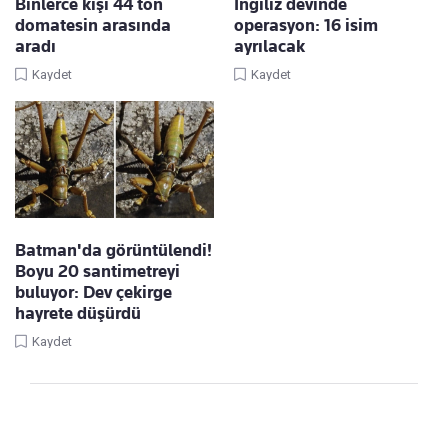
Binlerce kişi 44 ton
İngiliz devinde
domatesin arasında
operasyon: 16 isim
aradı
ayrılacak
Kaydet
Kaydet
Batman'da görüntülendi!
Boyu 20 santimetreyi
buluyor: Dev çekirge
hayrete düşürdü
Kaydet