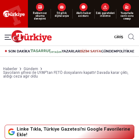
Reklamsız
56 yıllık
Akıllı haber
Eski gazeteleri
Yazarlarla
okuma
dijital arşiv
asistanı
indirme
canlı soru
deneyimi
cevap
GİRİŞ
SON DAKİKA
YAZARLAR
BİZİM SAYFA
GÜNDEM
POLİTİKA
EK
Haberler
Gündem
Savcıların şifresi ile UYAP'tan FETÖ dosyalarını kapattı! Davada karar çıktı,
aldığı ceza ağır oldu
Linke Tıkla, Türkiye Gazetesi'ni Google Favorilerine
Ekle!