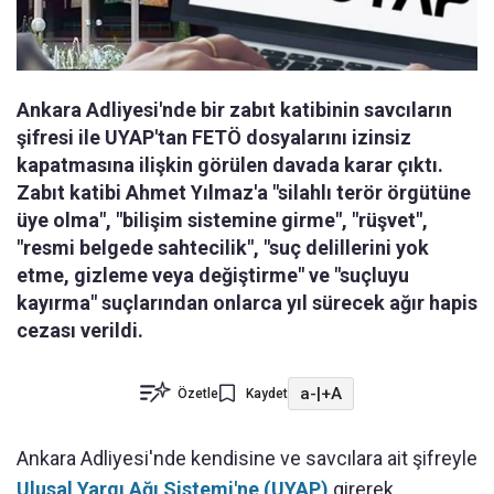
Ankara Adliyesi'nde bir zabıt katibinin savcıların
şifresi ile UYAP'tan FETÖ dosyalarını izinsiz
kapatmasına ilişkin görülen davada karar çıktı.
Zabıt katibi Ahmet Yılmaz'a "silahlı terör örgütüne
üye olma", "bilişim sistemine girme", "rüşvet",
"resmi belgede sahtecilik", "suç delillerini yok
etme, gizleme veya değiştirme" ve "suçluyu
kayırma" suçlarından onlarca yıl sürecek ağır hapis
cezası verildi.
a-
|
+A
Özetle
Kaydet
Ankara Adliyesi'nde kendisine ve savcılara ait şifreyle
Ulusal Yargı Ağı Sistemi'ne (UYAP)
girerek