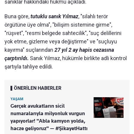
sanıklar hakkındaki hükmü açıkladı.
Buna göre,
tutuklu sanık Yılmaz
, "silahlı terör
örgütüne üye olma", "bilişim sistemine girme",
"rüşvet", "resmi belgede sahtecilik", "suç delillerini
yok etme, gizleme veya değiştirme" ve "suçluyu
kayırma" suçlarından
27 yıl 2 ay hapis cezasına
çarptırıldı.
Sanık Yılmaz, hükümle birlikte adli kontrol
şartıyla tahliye edildi.
ÖNERİLEN HABERLER
YAŞAM
Gerçek avukatların sicil
numaralarıyla milyonluk vurgun
yapıyorlar! "Abla kamyon yolda,
hacze geliyoruz" — #ŞikayetHattı