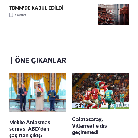
TBMM'DE KABUL EDİLDİ
Kaydet
ÖNE ÇIKANLAR
Galatasaray,
Mekke Anlaşması
Villarreal'e diş
sonrası ABD'den
geçiremedi
şaşırtan çıkış: