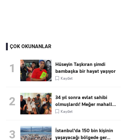
Kaçırmayın
Ücretsiz üye olun, gündemi
şekillendiren gelişmeleri önce siz duyun
ÇOK OKUNANLAR
Hüseyin Taşkıran şimdi
1
bambaşka bir hayat yaşıyor
Kaydet
34 yıl sonra evlat sahibi
2
olmuşlardı! Meğer mahall...
Kaydet
İstanbul'da 150 bin kişinin
3
yaşayacağı bölgede ger...