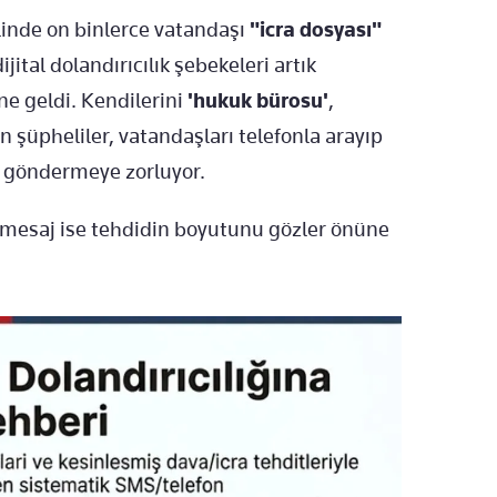
linde on binlerce vatandaşı
"icra dosyası"
jital dolandırıcılık şebekeleri artık
ine geldi. Kendilerini
'hukuk bürosu'
,
n şüpheliler, vatandaşları telefonla arayıp
ra göndermeye zorluyor.
e mesaj ise tehdidin boyutunu gözler önüne