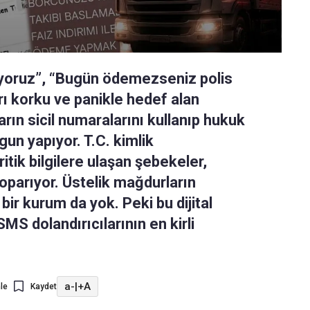
iyoruz”, “Bugün ödemezseniz polis
ı korku ve panikle hedef alan
arın sicil numaralarını kullanıp hukuk
un yapıyor. T.C. kimlik
tik bilgilere ulaşan şebekeler,
koparıyor. Üstelik mağdurların
bir kurum da yok. Peki bu dijital
SMS dolandırıcılarının en kirli
a-
|
+A
le
Kaydet