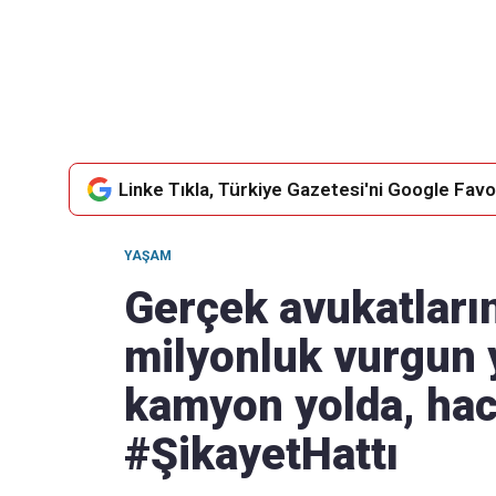
Takip Edin
Favori mecralarınızda haber
akışımıza ulaşın
Linke Tıkla, Türkiye Gazetesi'ni Google Favor
YAŞAM
Gerçek avukatların
milyonluk vurgun y
kamyon yolda, hac
#ŞikayetHattı