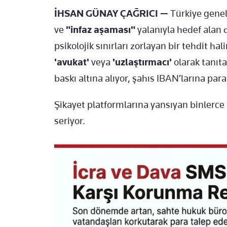
İHSAN GÜNAY ÇAĞRICI —
Türkiye gene
ve
"infaz aşaması"
yalanıyla hedef alan di
psikolojik sınırları zorlayan bir tehdit hal
'avukat'
veya
'uzlaştırmacı'
olarak tanıta
baskı altına alıyor, şahıs IBAN’larına pa
Şikayet platformlarına yansıyan binlerc
seriyor.