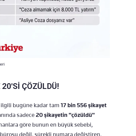
eri
 20'Sİ ÇÖZÜLDÜ!
e ilgili bugüne kadar tam
17 bin 556 şikayet
yanında sadece
20 şikayetin "çözüldü"
zmanlara göre bunun en büyük sebebi,
bürosu değil, sürekli numara değiştiren,