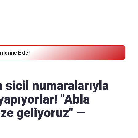
Haber Verin
Editör masamıza bilgi ve materyal
göndermek için
tıklayın
ilerine Ekle!
 sicil numaralarıyla
apıyorlar! "Abla
ze geliyoruz" —