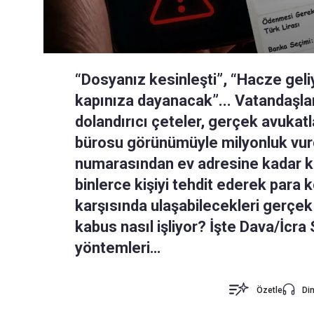
“Dosyanız kesinleşti”, “Hacze gel
kapınıza dayanacak”... Vatandaşlar
dolandırıcı çeteler, gerçek avukatl
bürosu görünümüyle milyonluk vurg
numarasından ev adresine kadar kri
binlerce kişiyi tehdit ederek para 
karşısında ulaşabilecekleri gerçek 
kabus nasıl işliyor? İşte Dava/İcra 
yöntemleri…
Özetle
Din