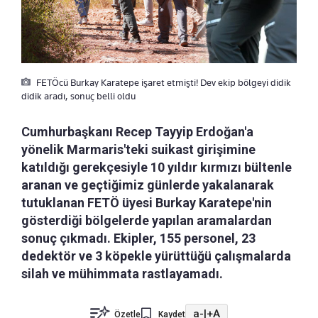
FETÖcü Burkay Karatepe işaret etmişti! Dev ekip bölgeyi didik
didik aradı, sonuç belli oldu
Cumhurbaşkanı Recep Tayyip Erdoğan'a
yönelik Marmaris'teki suikast girişimine
katıldığı gerekçesiyle 10 yıldır kırmızı bültenle
aranan ve geçtiğimiz günlerde yakalanarak
tutuklanan FETÖ üyesi Burkay Karatepe'nin
gösterdiği bölgelerde yapılan aramalardan
sonuç çıkmadı. Ekipler, 155 personel, 23
dedektör ve 3 köpekle yürüttüğü çalışmalarda
silah ve mühimmata rastlayamadı.
a-
|
+A
Özetle
Kaydet