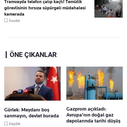
Tramvayda telefon çalıp kaçtı! Temizlik
görevlisinin hırsıza süpürgeli müdahalesi
kamerada
Kaydet
ÖNE ÇIKANLAR
Gazprom açıkladı:
Gürlek: Meydanı boş
Avrupa'nın doğal gaz
sanmayın, devlet burada
depolarında tarihi düşüş
Kaydet