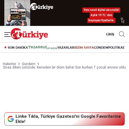
Yeni nesil dijital abonelik!
Aylık 19 TL’ den
başlayan fiyatlarla.
GİRİŞ
SON DAKİKA
YAZARLAR
BİZİM SAYFA
GÜNDEM
POLİTİKA
EK
Haberler
Gündem
Sivas diken üstünde: Keneden bir ölüm daha! Son kurban 7 çocuk annesi oldu
Linke Tıkla, Türkiye Gazetesi'ni Google Favorilerine
Ekle!