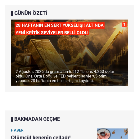
GÜNÜN ÖZETİ
BAKMADAN GEÇME
HABER
Ölümcül kenenin celladı!