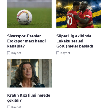
Sivasspor-Esenler
Süper Lig ekibinde
Erokspor maçı hangi
Lukaku sesleri!
kanalda?
Görüşmeler başladı
Kaydet
Kaydet
Kralın Kızı filmi nerede
çekildi?
Kaydet