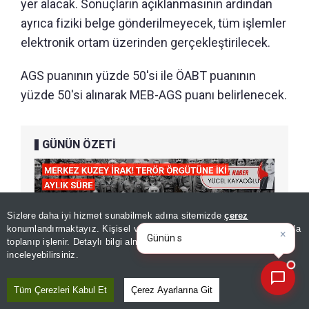
yer alacak. Sonuçların açıklanmasının ardından
ayrıca fiziki belge gönderilmeyecek, tüm işlemler
elektronik ortam üzerinden gerçekleştirilecek.
AGS puanının yüzde 50'si ile ÖABT puanının
yüzde 50'si alınarak MEB-AGS puanı belirlenecek.
GÜNÜN ÖZETİ
Sizlere daha iyi hizmet sunabilmek adına sitemizde
çerez
×
Günün spor, gündem ve
konumlandırmaktayız. Kişisel verileriniz, KVKK ve GDPR kapsamında
ekonomi gelişmelerini ana
|
toplanıp işlenir. Detaylı bilgi almak için
Aydınlatma Metnimizi
📰
Son 30 güne ait haberleri, spor gelişmelerini veya yazar yazılarını sorgulayabilirsiniz.
inceleyebilirsiniz.
Tüm Çerezleri Kabul Et
Çerez Ayarlarına Git