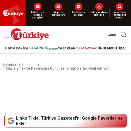
Yeni nesil dijital
abonelik 19 TL’den başlayan fiyatlarla.
GİRİŞ
SON DAKİKA
YAZARLAR
BİZİM SAYFA
GÜNDEM
POLİTİKA
EK
Haberler
Haberler
1 Mayıs Emek ve Dayanışma Günü resmi tatil olarak kabul ediliyor
Linke Tıkla, Türkiye Gazetesi'ni Google Favorilerine
Ekle!