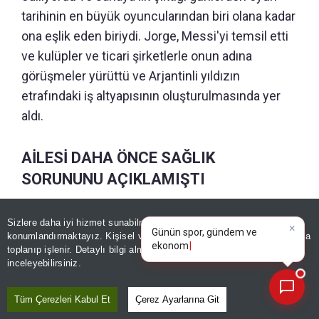
tarihinin en büyük oyuncularından biri olana kadar
ona eşlik eden biriydi. Jorge, Messi'yi temsil etti
ve kulüpler ve ticari şirketlerle onun adına
görüşmeler yürüttü ve Arjantinli yıldızın
etrafındaki iş altyapısının oluşturulmasında yer
aldı.
AİLESİ DAHA ÖNCE SAĞLIK
SORUNUNU AÇIKLAMIŞTI
×
Günün spor, gündem ve
Jorge Messi'nin sağlık durumu son dönemde
Sizlere daha iyi hizmet sunabilmek adına sitemizde
çerez
ekonomi gelişmelerini analiz
konumlandırmaktayız. Kişisel verileriniz, KVKK ve GDPR kapsamında
gündemdeydi. Haziran ayında sağlık sorunları
edin!
toplanıp işlenir. Detaylı bilgi almak için
Aydınlatma Metnimizi
📰
Son 30 güne ait haberleri, spor gelişmelerini veya yazar yazılarını sorgulayabilirsiniz.
yaşadığına ilişkin çeşitli iddialar ortaya atılmış,
inceleyebilirsiniz.
hatta hayatını kaybettiği yönünde gerçeği
yansıtmayan haberler paylaşılmıştı. Lionel Messi
Tüm Çerezleri Kabul Et
Çerez Ayarlarına Git