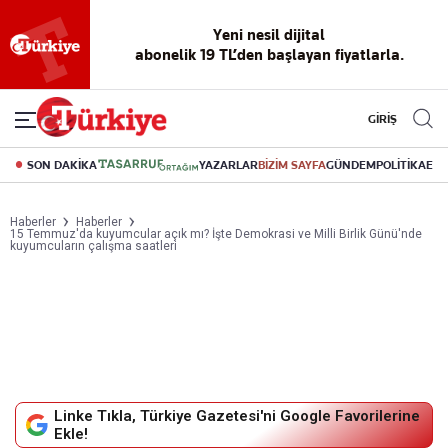
Yeni nesil dijital
abonelik 19 TL’den başlayan fiyatlarla.
GİRİŞ
SON DAKİKA
YAZARLAR
BİZİM SAYFA
GÜNDEM
POLİTİKA
EK
Haberler
Haberler
15 Temmuz'da kuyumcular açık mı? İşte Demokrasi ve Milli Birlik Günü'nde
kuyumcuların çalışma saatleri
Linke Tıkla, Türkiye Gazetesi'ni Google Favorilerine
Ekle!