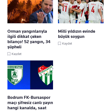
Orman yangınlarıyla
Milli yıldızın evinde
ilgili dikkat çeken
büyük soygun
bilanço! 52 yangın, 34
Kaydet
şüpheli
Kaydet
Bodrum FK-Bursaspor
maçı şifresiz canlı yayın
hangi kanalda, saat