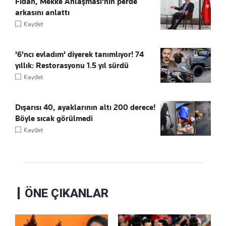
Fidan, Mekke Anlaşması'nın perde
arkasını anlattı
Kaydet
'6'ncı evladım' diyerek tanımlıyor! 74
yıllık: Restorasyonu 1.5 yıl sürdü
Kaydet
Dışarısı 40, ayaklarının altı 200 derece!
Böyle sıcak görülmedi
Kaydet
ÖNE ÇIKANLAR