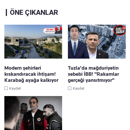
ÖNE ÇIKANLAR
Modern şehirleri
Tuzla'da mağduriyetin
kıskandıracak ihtişam!
sebebi İBB! "Rakamlar
Karabağ ayağa kalkıyor
gerçeği yansıtmıyor"
Kaydet
Kaydet