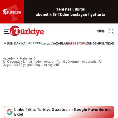
Reklamsız
56 yıllık
Akıllı haber
Eski gazeteleri
Yazarlarla
okuma
dijital arşiv
asistanı
indirme
canlı soru
deneyimi
cevap
GİRİŞ
SON DAKİKA
YAZARLAR
BİZİM SAYFA
GÜNDEM
POLİTİKA
EK
Haberler
Haberler
Ali Özgentürk kimdir, neden vefat etti? Ünlü yönetmen ve senarist Ali
Özgentürk 80 yaşında hayatını kaybetti
Linke Tıkla, Türkiye Gazetesi'ni Google Favorilerine
Ekle!