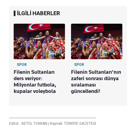
İLGİLİ HABERLER
SPOR
SPOR
Filenin Sultanları
Filenin Sultanları'nın
ders veriyor:
zaferi sonrası dünya
Milyonlar futbola,
sıralaması
kupalar voleybola
güncellendi!
Editör :
BETÜL TOKKAN
|
Kaynak: TÜRKİYE GAZETESİ