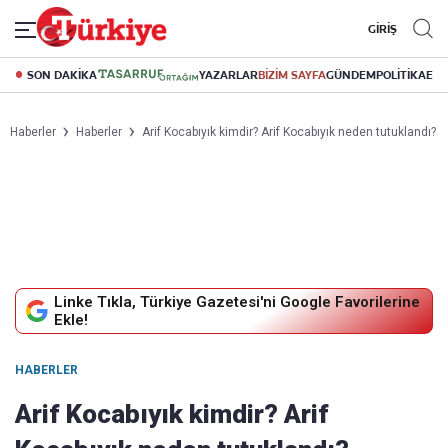
GİRİŞ
SON DAKİKA
YAZARLAR
BİZİM SAYFA
GÜNDEM
POLİTİKA
EK
Haberler
Haberler
Arif Kocabıyık kimdir? Arif Kocabıyık neden tutuklandı?
Linke Tıkla, Türkiye Gazetesi'ni Google Favorilerine
Ekle!
HABERLER
Arif Kocabıyık kimdir? Arif