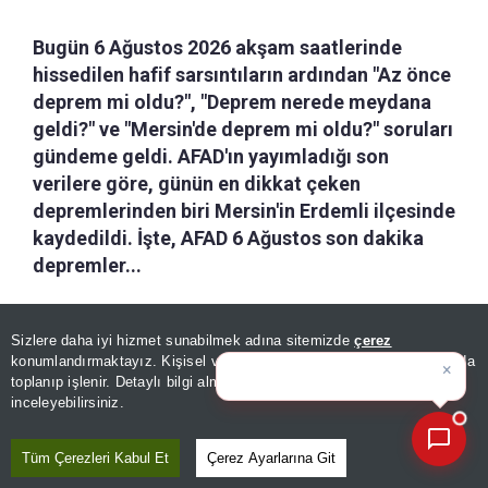
Bugün 6 Ağustos 2026 akşam saatlerinde
hissedilen hafif sarsıntıların ardından "Az önce
deprem mi oldu?", "Deprem nerede meydana
geldi?" ve "Mersin'de deprem mi oldu?" soruları
gündeme geldi. AFAD'ın yayımladığı son
verilere göre, günün en dikkat çeken
depremlerinden biri Mersin'in Erdemli ilçesinde
kaydedildi. İşte, AFAD 6 Ağustos son dakika
depremler...
a-
|
+A
Kaydet
Sizlere daha iyi hizmet sunabilmek adına sitemizde
çerez
×
Bugünün öne çıkan manşetleri
konumlandırmaktayız. Kişisel verileriniz, KVKK ve GDPR kapsamında
ve gelişmel
|
toplanıp işlenir. Detaylı bilgi almak için
Aydınlatma Metnimizi
6 Ağustos tarihli son deprem listesinde Mersin
📰
Son 30 güne ait haberleri, spor gelişmelerini veya yazar yazılarını sorgulayabilirsiniz.
inceleyebilirsiniz.
başta olmak üzere Balıkesir, Elazığ, Çanakkale,
Bilecik, Adıyaman, Kahramanmaraş, Ankara,
Tüm Çerezleri Kabul Et
Çerez Ayarlarına Git
Çorum ve Antalya'da farklı büyüklüklerde