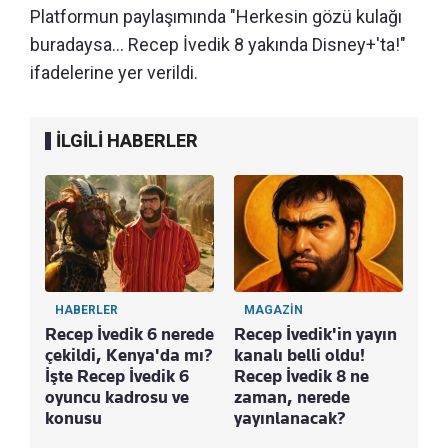
Platformun paylaşımında "Herkesin gözü kulağı
buradaysa... Recep İvedik 8 yakında Disney+'ta!"
ifadelerine yer verildi.
İLGİLİ HABERLER
HABERLER
MAGAZİN
Recep İvedik 6 nerede
Recep İvedik'in yayın
çekildi, Kenya'da mı?
kanalı belli oldu!
İşte Recep İvedik 6
Recep İvedik 8 ne
oyuncu kadrosu ve
zaman, nerede
konusu
yayınlanacak?