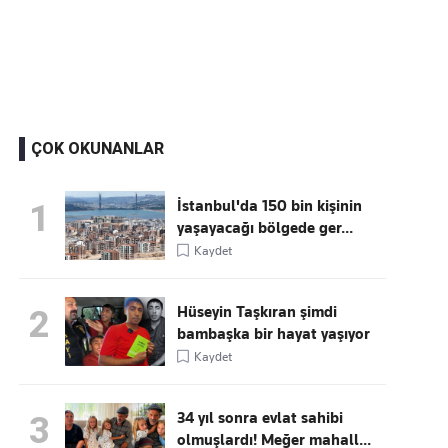
Kaçırmayın
Ücretsiz üye olun, gündemi
şekillendiren gelişmeleri önce siz duyun
ÇOK OKUNANLAR
İstanbul'da 150 bin kişinin
1
yaşayacağı bölgede ger...
Kaydet
Hüseyin Taşkıran şimdi
2
bambaşka bir hayat yaşıyor
Kaydet
34 yıl sonra evlat sahibi
3
olmuşlardı! Meğer mahall...