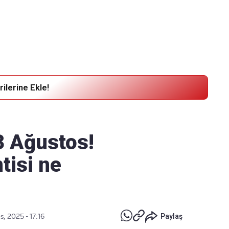
Haber Verin
Editör masamıza bilgi ve materyal
göndermek için
tıklayın
ilerine Ekle!
3 Ağustos!
tisi ne
, 2025 - 17:16
Paylaş