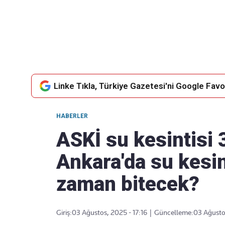
Takip Edin
Favori mecralarınızda haber
akışımıza ulaşın
Linke Tıkla, Türkiye Gazetesi'ni Google Favor
HABERLER
ASKİ su kesintisi 
Ankara'da su kesin
zaman bitecek?
Giriş:
03 Ağustos, 2025 - 17:16
|
Güncelleme:
03 Ağustos