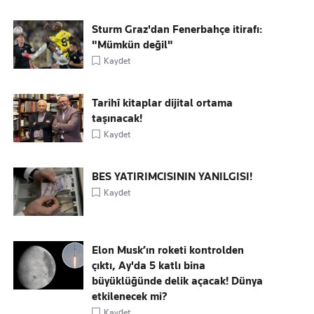
Sturm Graz'dan Fenerbahçe itirafı:
"Mümkün değil"
Kaydet
Tarihî kitaplar dijital ortama
taşınacak!
Kaydet
BES YATIRIMCISININ YANILGISI!
Kaydet
Elon Musk’ın roketi kontrolden
çıktı, Ay'da 5 katlı bina
büyüklüğünde delik açacak! Dünya
etkilenecek mi?
Kaydet