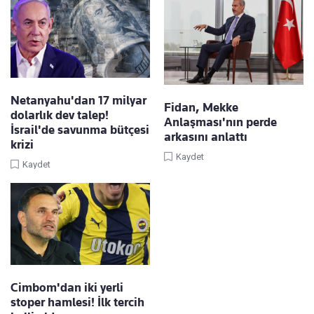
Netanyahu'dan 17 milyar
Fidan, Mekke
dolarlık dev talep!
Anlaşması'nın perde
İsrail'de savunma bütçesi
arkasını anlattı
krizi
Kaydet
Kaydet
Cimbom'dan iki yerli
stoper hamlesi! İlk tercih