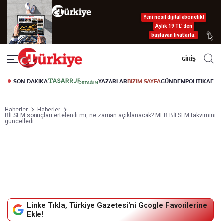
Yeni nesil dijital abonelik!
Aylık 19 TL’ den
başlayan fiyatlarla.
GİRİŞ
SON DAKİKA
YAZARLAR
BİZİM SAYFA
GÜNDEM
POLİTİKA
EK
Haberler
Haberler
BİLSEM sonuçları ertelendi mi, ne zaman açıklanacak? MEB BİLSEM takvimini
güncelledi
Linke Tıkla, Türkiye Gazetesi'ni Google Favorilerine
Ekle!