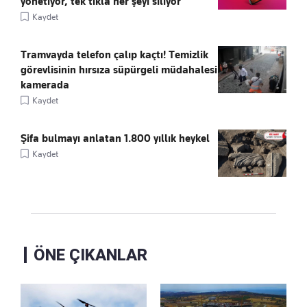
yönetiyor, tek tıkla her şeyi siliyor
Kaydet
Tramvayda telefon çalıp kaçtı! Temizlik
görevlisinin hırsıza süpürgeli müdahalesi
kamerada
Kaydet
Şifa bulmayı anlatan 1.800 yıllık heykel
Kaydet
ÖNE ÇIKANLAR